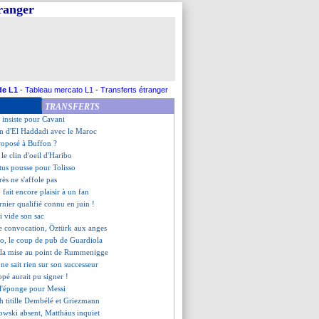
tranger
ie-France, les compos
it de près Botman
end 2 matchs ferme
urrait jouer contre le Bayern
lan B nommé Kane
n'oublie pas Thauvin
rique justifie sa gestion
de L1
-
Tableau mercato L1
-
Transferts étranger
s se paie le Qatar
TRANSFERTS
'était pas le premier choix
b insiste pour Cavani
on d'El Haddadi avec le Maroc
roposé à Buffon ?
 le clin d'oeil d'Haribo
ntus pousse pour Tolisso
ès ne s'affole pas
 fait encore plaisir à un fan
ernier qualifié connu en juin !
i vide son sac
e convocation, Öztürk aux anges
o, le coup de pub de Guardiola
 la mise au point de Rummenigge
ne sait rien sur son successeur
pé aurait pu signer !
e l'éponge pour Messi
 titille Dembélé et Griezmann
wski absent, Matthäus inquiet