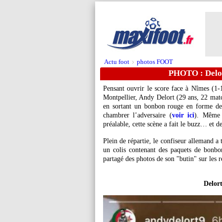
Actu foot
photos FOOT
>
PHOTO : Delort
Pensant ouvrir le score face à Nîmes (1-
Montpellier, Andy Delort (29 ans, 22 match
en sortant un bonbon rouge en forme de 
chambrer l’adversaire (
voir ici
). Même 
préalable, cette scène a fait le buzz… et 
Plein de répartie, le confiseur allemand a 
un colis contenant des paquets de bonbo
partagé des photos de son "butin" sur les 
Delort