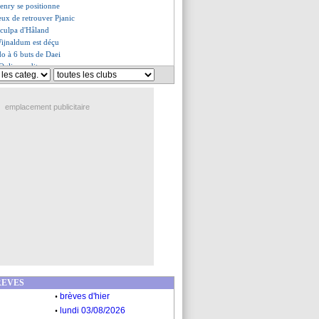
enry se positionne
eux de retrouver Pjanic
 culpa d'Håland
Wijnaldum est déçu
do à 6 buts de Daei
'Oglio ne dit pas non
 Lloris contre la Bosnie
ez demande une liste de 27
ché au mollet
emplacement publicitaire
es du mar. 30 mars 2021
es du lun. 29 mars 2021
REVES
.
brèves d'hier
.
lundi 03/08/2026