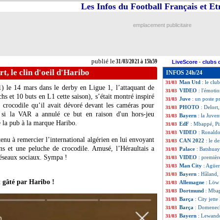
Les Infos du Football Français et E
CdM 2022
: Bosn
31/03
Lille
: Man Utd su
31/03
Rennes
: Doku pr
31/03
emplacement publicitaire
PSG
: Verratti po
31/03
Man City
: un p
31/03
OM
: l'Atletico 
31/03
Espagne
: Luis En
31/03
publié le
31/03/2021 à 15h59
LiveScore
-
clubs 
Allemagne
: Kroo
31/03
, le clin d'oeil d'Haribo
INFOS 24h/24
Chelsea
: Mendy n
31/03
Man Utd
: le clu
31/03
1) le 14 mars dans le derby en Ligue 1, l’attaquant de
VIDEO
: l'émoti
31/03
s et 10 buts en L1 cette saison), s’était montré inspiré
Juve
: un poste p
31/03
crocodile qu’il avait dévoré devant les caméras pour
PHOTO
: Delort,
31/03
si la VAR a annulé ce but en raison d'un hors-jeu
Bayern
: la Juve
31/03
de la pub à la marque Haribo.
EdF
: Mbappé, Pir
31/03
VIDEO
: Ronaldo
31/03
tenu à remercier l’international algérien en lui envoyant
CAN 2022
: le d
31/03
ns et une peluche de crocodile. Amusé, l’Héraultais a
Palace
: Batshuay
31/03
réseaux sociaux. Sympa !
VIDEO
: premièr
31/03
Man City
: Agüer
31/03
Bayern
: Håland,
31/03
 gâté par Haribo !
Allemagne
: Löw 
31/03
Dortmund
: Mbap
31/03
Barça
: City jett
31/03
Barça
: Domenech
31/03
Bayern
: Lewando
31/03