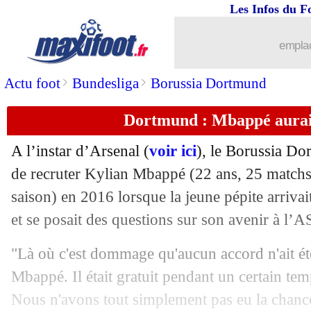
Les Infos du F
31/03
OM
: l'Atletico n'oublie pas Thauvin
emplac
31/03
Espagne
: Luis Enrique justifie sa ges
>
>
Actu foot
Bundesliga
Borussia Dortmund
31/03
Allemagne
: Kroos se paie le Qatar
Dortmund : Mbappé aurait
31/03
Chelsea
: Mendy n'était pas le premie
A l’instar d’Arsenal (
voir ici
), le Borussia Do
31/03
Man Utd
: le club insiste pour Cavani
de recruter Kylian Mbappé (22 ans, 25 matchs 
saison) en 2016 lorsque la jeune pépite arrivait
31/03
VIDEO
: l'émotion d'El Haddadi avec
et se posait des questions sur son avenir à l’
31/03
Juve
: un poste proposé à Buffon ?
"Là où c'est dommage qu'aucun accord n'ait été
Mbappé. Il était gratuit pendant un certain tem
31/03
PHOTO
: Delort, le clin d'oeil d'Hari
Nous n'avons tout simplement pas eu la chance 