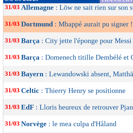
de
31/03
Allemagne
: Löw ne sait rien sur son 
lecture
31/03
Dortmund
: Mbappé aurait pu signer !
OK
31/03
Barça
: City jette l'éponge pour Messi
31/03
Barça
: Domenech titille Dembélé et
31/03
Bayern
: Lewandowski absent, Matthä
31/03
Celtic
: Thierry Henry se positionne
31/03
EdF
: Lloris heureux de retrouver Pjan
31/03
Norvège
: le mea culpa d'Håland