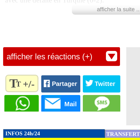
avec une défaite en Turquie (0-2).
afficher la suite ..
Lu 5.351 fois
- Alexis Goudlijian
afficher les réactions (+)
T
+/-
T
Partager
Twitter
Règlez la
taille du
Mail
texte
pour
l'adapter
à vos
INFOS 24h/24
TRANSFERT
préférences