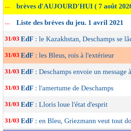
...
brèves d'AUJOURD'HUI ( 7 août 202
de
lecture
...
Liste des brèves du jeu. 1 avril 2021
OK
31/03
EdF
: le Kazakhstan, Deschamps se lâ
31/03
EdF
: les Bleus, rois à l'extérieur
31/03
EdF
: Deschamps envoie un message 
31/03
EdF
: l'amertume de Deschamps
31/03
EdF
: Lloris loue l'état d'esprit
31/03
EdF
: en Bleu, Griezmann veut tout d