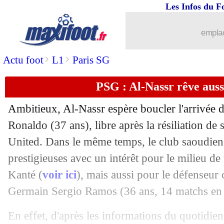
Les Infos du F
29/12
Monaco
: Lille à fond sur Akliouche, 
emplac
29/12
Strasbourg
: Ajorque frusté après Paris
>
>
Actu foot
L1
Paris SG
29/12
L1
: Lorient-Montpellier, les compos
PSG : Al-Nassr rêve aus
29/12
Arsenal
: Mudryk, le DG du Shakhtar 
Ambitieux, Al-Nassr espère boucler l'arrivée de
29/12
Real
: le Brésil, Ancelotti encore très c
Ronaldo (37 ans), libre après la résiliation de
United. Dans le même temps, le club saoudien m
29/12
VIDEO
: le ski, Pogba se moque des c
prestigieuses avec un intérêt pour le milieu d
Kanté (
voir ici
), mais aussi pour le défenseur 
29/12
Atletico
: Arsenal s'active pour Joao F
Germain Sergio Ramos (36 ans, 14 matchs en L
29/12
EdF
: Benzema, Ancelotti esquive la 
En effet, d'après les informations du quotidie