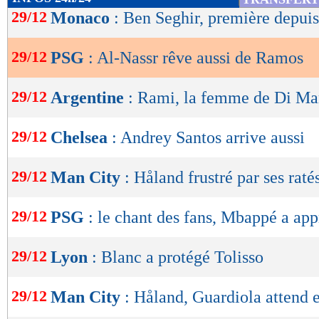
de
29/12
Monaco
: Ben Seghir, première depui
lecture
29/12
PSG
: Al-Nassr rêve aussi de Ramos
OK
29/12
Argentine
: Rami, la femme de Di Mar
29/12
Chelsea
: Andrey Santos arrive aussi
29/12
Man City
: Håland frustré par ses ratés
29/12
PSG
: le chant des fans, Mbappé a app
29/12
Lyon
: Blanc a protégé Tolisso
29/12
Man City
: Håland, Guardiola attend 