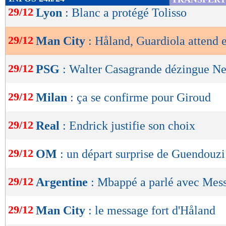
de
29/12
Lyon
: Blanc a protégé Tolisso
lecture
29/12
Man City
: Håland, Guardiola attend 
OK
29/12
PSG
: Walter Casagrande dézingue N
29/12
Milan
: ça se confirme pour Giroud
29/12
Real
: Endrick justifie son choix
29/12
OM
: un départ surprise de Guendouzi
29/12
Argentine
: Mbappé a parlé avec Mess
29/12
Man City
: le message fort d'Håland