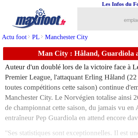
Les Infos du F
29/12
Atletico
: Arsenal s'active pour Joao F
emplac
29/12
EdF
: Benzema, Ancelotti esquive la 
>
>
Actu foot
PL
Manchester City
29/12
PSG
: Neymar, examen express par la
Man City : Håland, Guardiola a
29/12
Lyon
: Sanchez Da Silva va partir en p
Auteur d'un doublé lors de la victoire face à 
29/12
Sondage MF
: DD, le meilleur depuis 
Premier League, l'attaquant Erling Håland (22
toutes compétitions cette saison) continue d'em
29/12
Man City
: Phillips, Guardiola ironise
Manchester City. Le Norvégien totalise ainsi 2
de championnat cette saison, du jamais vu en 
29/12
Juve
: les exigences du clan Rabiot
entraîneur Pep Guardiola en attend encore dav
29/12
PSG
: Bitshiabu a séduit Galtier
"Ses statistiques sont exceptionnelles. Il est 