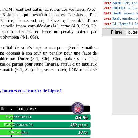
Brésil
: Pelé, les
29/12
PHOTO
: la Une
29/12
 l’OM l’était tout autant au retour des vestiaires. Avec,
Brésil
: les mots 
29/12
 Kolasinac, qui mystifiait le pauvre Nicolaisen d’un
Real
: Ancelotti 
29/12
-0, 51e). Le second, signé Payet, qui profitait d’une
L1
: Reims 3-1 Re
29/12
e belle frappe enroulée dans la lucarne (4-0, 62e). Un
Brésil
: le monde
29/12
 qui transformait en force un penalty obtenu par
Filtrer :
Benfica
: Fernand
29/12
it olympien (4-1, 66e).
Brésil
: Pelé est m
29/12
L1
: Nice-Lens, l
29/12
rofitait de sa très large avance pour gérer la situation
L1
: Marseille-To
29/12
eng obtenait à son tour un penalty pour une faute de
Barça
: Sergi Rob
29/12
mbler par Ünder (5-1, 80e). Cinq, puis six, avec un
Montpellier
: Wah
29/12
 ballon parfait pour Nuno Tavares, auteur d’un fabuleux
L1
: Lorient 0-2 
29/12
e match (6-1, 82e). Jeu, set et match, l’OM n’a laissé
PSG
: Messi, le 
29/12
Montpellier
: Sou
29/12
L1
: Reims-Renne
29/12
Arsenal
: Cédric a
29/12
, buteurs et calendrier de Ligue 1
Liverpool
: Van 
29/12
Chelsea
: Kanté, 
29/12
EdF
: Payet ence
29/12
Lyon
: Newcastle 
lle
Toulouse
29/12
-
Monaco
: Lille à
29/12
49 %
POSSESSION
(%)
Strasbourg
: Ajor
29/12
L1
: Lorient-Mont
29/12
PASSES
430
(réussies %)
(80 %)
Arsenal
: Mudryk
29/12
TIRS
10
(cadrés)
(6)
Real
: le Brésil, 
29/12