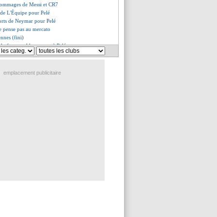
 hommages de Messi et CR7
 de L'Équipe pour Pelé
forts de Neymar pour Pelé
ne pense pas au mercato
nnes (fini)
 du foot rend hommage à Pelé
ez, la clause ou rien
ort (officiel)
es compos
emplacement publicitaire
ulouse, les compos
erto prêt à tout pour rester
i dans un cercle très fermé
Montpellier (fini)
meilleur ? Ancelotti répond
quet va partir
s, les compos
 trois pistes
Dijk a convaincu Gakpo
ça sent la prolongation !
nse Deschamps
piste aussi Gusto
 fond sur Akliouche, mais...
que frusté après Paris, mais...
pellier, les compos
, le DG du Shakhtar clair
Ancelotti encore très clair