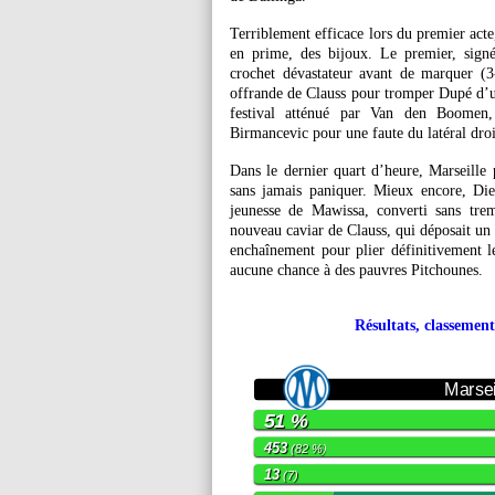
Terriblement efficace lors du premier acte,
en prime, des bijoux. Le premier, signé
crochet dévastateur avant de marquer (3
offrande de Clauss pour tromper Dupé d’un
festival atténué par Van den Boomen,
Birmancevic pour une faute du latéral dro
Dans le dernier quart d’heure, Marseille p
sans jamais paniquer. Mieux encore, Di
jeunesse de Mawissa, converti sans tre
nouveau caviar de Clauss, qui déposait un
enchaînement pour plier définitivement l
aucune chance à des pauvres Pitchounes.
Résultats, classement
Marsei
51 %
453
(82 %)
13
(7)