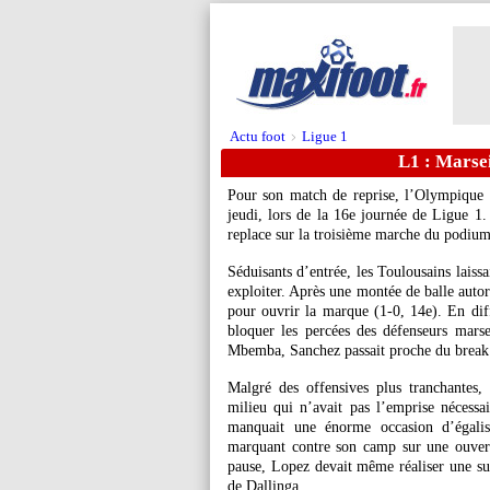
Actu foot
Ligue 1
>
L1 : Marsei
Pour son match de reprise, l’Olympique d
jeudi, lors de la 16e journée de Ligue 1
replace sur la troisième marche du podium
Séduisants d’entrée, les Toulousains laissa
exploiter. Après une montée de balle autor
pour ouvrir la marque (1-0, 14e). En dif
bloquer les percées des défenseurs marse
Mbemba, Sanchez passait proche du break 
Malgré des offensives plus tranchantes,
milieu qui n’avait pas l’emprise nécess
manquait une énorme occasion d’égalise
marquant contre son camp sur une ouvert
pause, Lopez devait même réaliser une su
de Dallinga.