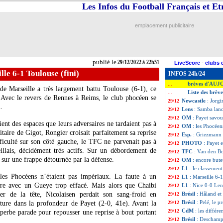
Les Infos du Football Français et E
emplacement publicitaire
publié le
29/12/2022 à 22h51
LiveScore
-
clubs 
lle 6-1 Toulouse (fini)
INFOS 24h/24
brèves d'AUJ
...
e Marseille a très largement battu Toulouse (6-1), ce
Liste des brèv
...
. Avec le revers de Rennes à Reims, le club phocéen se
Newcastle
: Jorgi
29/12
.
Lens
: Samba lanc
29/12
OM
: Payet savou
29/12
ient des espaces que leurs adversaires ne tardaient pas à
OM
: les Phocéen
29/12
itaire de Gigot, Rongier croisait parfaitement sa reprise
Esp.
: Griezmann e
29/12
ficulté sur son côté gauche, le TFC ne parvenait pas à
PHOTO
: Payet 
29/12
illais, décidément très actifs. Sur un débordement de
TFC
: Van den B
29/12
sur une frappe détournée par la défense.
OM
: encore bute
29/12
L1
: le classemen
29/12
 les Phocéens n’étaient pas impériaux. La faute à un
L1
: Marseille 6-
29/12
aire avec un Gueye trop effacé. Mais alors que Chaibi
L1
: Nice 0-0 Lens
29/12
r de la tête, Nicolaisen perdait son sang-froid en
Brésil
: Håland et
29/12
Brésil
: Pelé, le p
ure dans la profondeur de Payet (2-0, 41e). Avant la
29/12
CdM
: les différ
29/12
perbe parade pour repousser une reprise à bout portant
Brésil
: Deschamps
29/12