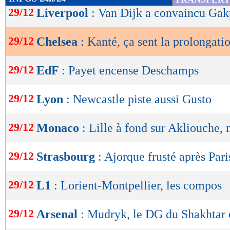
de
29/12
Liverpool
: Van Dijk a convaincu Ga
lecture
29/12
Chelsea
: Kanté, ça sent la prolongatio
OK
29/12
EdF
: Payet encense Deschamps
29/12
Lyon
: Newcastle piste aussi Gusto
29/12
Monaco
: Lille à fond sur Akliouche, 
29/12
Strasbourg
: Ajorque frusté après Paris
29/12
L1
: Lorient-Montpellier, les compos
29/12
Arsenal
: Mudryk, le DG du Shakhtar 