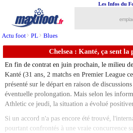
Les Infos du F
29/12
PHOTO
: la Une de L'Équipe pour Pe
emplac
29/12
Brésil
: les mots forts de Neymar pour
>
>
Actu foot
PL
Blues
29/12
Real
: Ancelotti ne pense pas au merc
Chelsea : Kanté, ça sent la 
29/12
L1
: Reims 3-1 Rennes (fini)
En fin de contrat en juin prochain, le milieu 
29/12
Brésil
: le monde du foot rend homma
Kanté (31 ans, 2 matchs en Premier League cet
présenté sur le départ en raison de discussions
29/12
Benfica
: Fernandez, la clause ou rien
éventuelle prolongation. Mais selon les infor
Athletic ce jeudi, la situation a évolué positi
29/12
Brésil
: Pelé est mort (officiel)
Si un accord n'a pas encore été trouvé, l'interna
29/12
L1
: Nice-Lens, les compos
pourtant confrontés à une vraie concurrence su