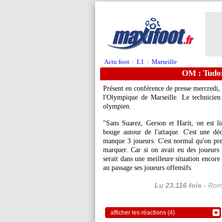
Actu foot
L1
Marseille
>
>
OM : Tudor
Présent en conférence de presse mercredi, 
l'Olympique de Marseille. Le technicien c
olympien.
"Sans Suarez, Gerson et Harit, on est li
bouge autour de l'attaque. C'est une déc
manque 3 joueurs. C'est normal qu'on pren
marquer. Car si on avait eu des joueurs
serait dans une meilleure situation encore
au passage ses joueurs offensifs.
Lu 23.116 fois
- Rom
afficher les réactions (4)