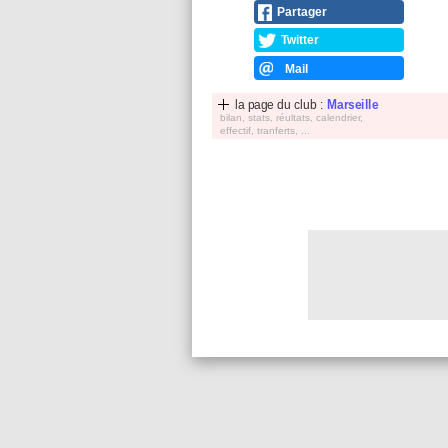
Partager
Twitter
Mail
la page du club :
Marseille
bilan, stats, réultats, calendrier,
effectif, tranferts, ...