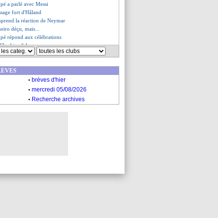
pé a parlé avec Messi
ssage fort d'Håland
mprend la réaction de Neymar
eiro déçu, mais...
pé répond aux célébrations
 Cherki valide
eut plus d'excuses
les rouges, un record en L1
REVES
geant avec Caqueret
.
nit avec les félicitations
brèves d'hier
cense le héros Mbappé
.
mercredi 05/08/2026
es du mer. 28 décembre 2022
.
Recherche archives
es du mar. 27 décembre 2022