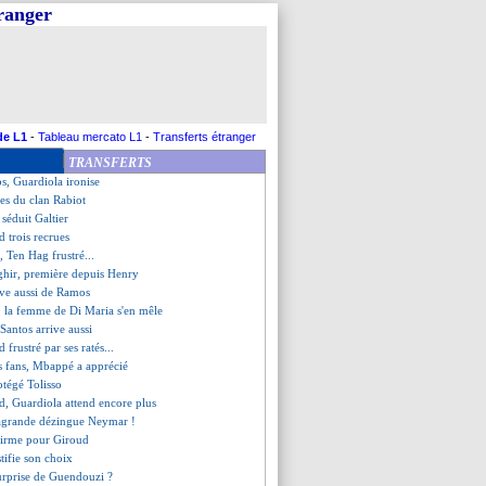
tranger
pellier, les compos
, le DG du Shakhtar clair
Ancelotti encore très clair
 Pogba se moque des critiques
 s'active pour Joao Félix
ncelotti esquive la polémique
xamen express par la LFP
de L1
-
Tableau mercato L1
-
Transferts étranger
 Silva va partir en prêt
TRANSFERTS
, le meilleur depuis 10 ans !
ips, Guardiola ironise
ces du clan Rabiot
 séduit Galtier
d trois recrues
 Ten Hag frustré...
ghir, première depuis Henry
êve aussi de Ramos
, la femme de Di Maria s'en mêle
Santos arrive aussi
 frustré par ses ratés...
es fans, Mbappé a apprécié
otégé Tolisso
d, Guardiola attend encore plus
sagrande dézingue Neymar !
nfirme pour Giroud
stifie son choix
surprise de Guendouzi ?