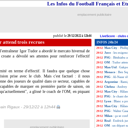
Les Infos du Football Français et E
L1
: Lorient-Mont
29/12
Arsenal
: Mudryk
29/12
Real
: le Brésil, 
29/12
emplacement publicitaire
VIDEO
: le ski,
29/12
Atletico
: Arsenal
29/12
EdF
: Benzema, A
29/12
PSG
: Neymar, e
29/12
publié le
29/12/2022 à 12h44
LiveScore
-
clubs 
Lyon
: Sanchez Da
29/12
 attend trois recrues
INFOS 24h/24
Sondage MF
: DD
29/12
Man City
: Phill
29/12
l'entraîneur Igor Tudor a abordé le mercato hivernal de
Juve
: les exigen
29/12
roate a dévoilé ses attentes pour renforcer l'effectif
PSG
: Bitshiabu a
29/12
OM
: Tudor atten
29/12
Man Utd
: Gakpo,
29/12
mité en terme d'effectif. Il faudra que quelque chose
Monaco
: Ben Se
29/12
ision prise avec le club. Mais c'est factuel : il nous
PSG
: Al-Nassr r
29/12
ne des joueurs de qualité dans ce secteur, capables de
Argentine
: Rami
29/12
 capables de marquer en première partie de saison, on
Chelsea
: Andrey 
29/12
 qu'actuellement", a glissé le coach de l'OM, en piquant
Man City
: Håland
29/12
PSG
: le chant d
29/12
Lyon
: Blanc a pr
29/12
Man City
: Hålan
ain Rigaux - 29/12/22 à 12h44
29/12
PSG
: Walter Ca
29/12
Milan
: ça se co
29/12
Real
: Endrick ju
29/12
OM
: un départ 
29/12
emplacement publicitaire