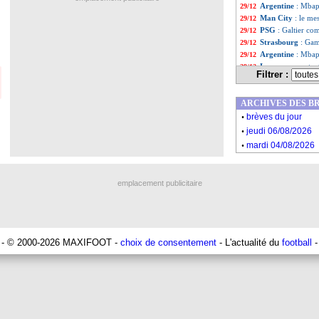
Argentine
: Mbap
29/12
Man City
: le me
29/12
PSG
: Galtier co
29/12
Strasbourg
: Gam
29/12
Argentine
: Mbap
29/12
Lyon
: son poste,
29/12
Filtrer :
Lyon
: Blanc ne v
29/12
PSG
: Neymar et 
29/12
ARCHIVES DES B
Lyon
: Blanc exi
29/12
.
Lyon
: Kumbedi fi
29/12
brèves du jour
.
PSG
: Galtier en
29/12
jeudi 06/08/2026
Liste des brèv
...
.
mardi 04/08/2026
Liste des brèv
...
emplacement publicitaire
- © 2000-2026 MAXIFOOT -
choix de consentement
- L'actualité du
football
-