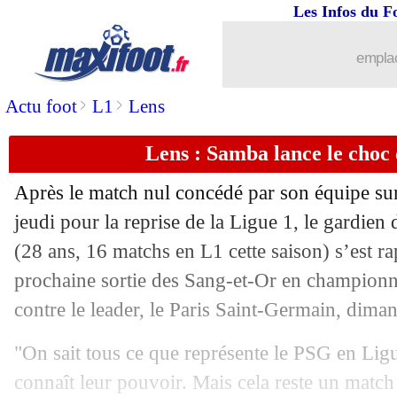
Les Infos du F
emplac
>
>
Actu foot
L1
Lens
Lens : Samba lance le choc
Après le match nul concédé par son équipe sur 
jeudi pour la reprise de la Ligue 1, le gardi
(28 ans, 16 matchs en L1 cette saison) s’est ra
prochaine sortie des Sang-et-Or en championn
contre le leader, le Paris Saint-Germain, dima
"On sait tous ce que représente le PSG en Lig
connaît leur pouvoir. Mais cela reste un matc