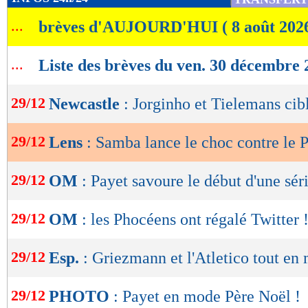
de
...
brèves d'AUJOURD'HUI ( 8 août 202
lecture
OK
...
Liste des brèves du ven. 30 décembre 
29/12
Newcastle
: Jorginho et Tielemans cib
29/12
Lens
: Samba lance le choc contre le
29/12
OM
: Payet savoure le début d'une sér
29/12
OM
: les Phocéens ont régalé Twitter 
29/12
Esp.
: Griezmann et l'Atletico tout en 
29/12
PHOTO
: Payet en mode Père Noël !