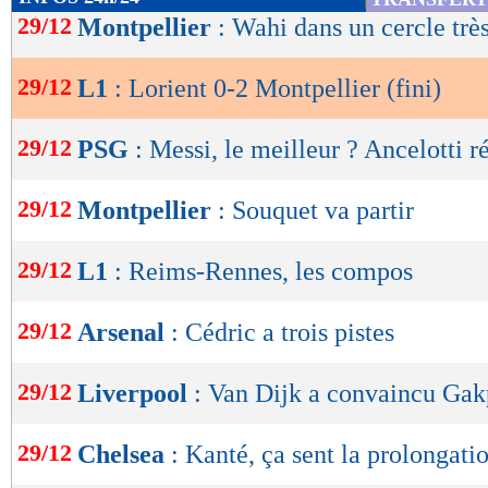
de
29/12
Montpellier
: Wahi dans un cercle trè
lecture
Résultats, classement, buteurs et ca
29/12
L1
: Lorient 0-2 Montpellier (fini)
OK
29/12
PSG
: Messi, le meilleur ? Ancelotti 
Lorient
Mont
-
29/12
Montpellier
: Souquet va partir
48 %
POSSESSION
(
29/12
L1
: Reims-Rennes, les compos
443
PASSES
(réussies
(82 %)
29/12
Arsenal
: Cédric a trois pistes
12
TIRS
(cadrés)
(4)
29/12
Liverpool
: Van Dijk a convaincu Ga
5
CORNERS JOU
29/12
Chelsea
: Kanté, ça sent la prolongatio
15
FAUTES SUBI