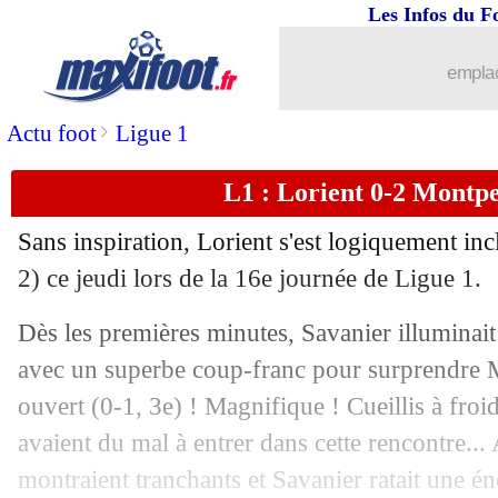
Les Infos du F
29/12
L1
: Nice 0-0 Lens (fini)
emplac
29/12
Brésil
: Håland et le pionnier Pelé
>
Actu foot
Ligue 1
29/12
Brésil
: Pelé, le président brésilien s'
L1 : Lorient 0-2 Montpel
29/12
CdM
: les différents records de Pelé
Sans inspiration, Lorient s'est logiquement inc
29/12
Brésil
: Deschamps a rêvé d'être Pelé
2) ce jeudi lors de la 16e journée de Ligue 1.
Dès les premières minutes, Savanier illuminait 
29/12
Brésil
: Pelé, les hommages de Messi 
avec un superbe coup-franc pour surprendre M
29/12
PHOTO
: la Une de L'Équipe pour Pe
ouvert (0-1, 3e) ! Magnifique ! Cueillis à froi
avaient du mal à entrer dans cette rencontre... A
29/12
Brésil
: les mots forts de Neymar pour
montraient tranchants et Savanier ratait une é