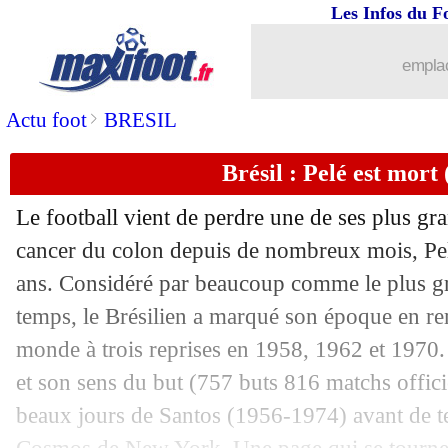
29/12
PHOTO
: Payet en mode Père Noël !
Les Infos du F
29/12
TFC
: Van den Boomen félicite l'OM
emplac
29/12
OM
: encore buteur, Kolasinac jubile
>
Actu foot
BRESIL
Brésil : Pelé est mort (
29/12
L1
: le classement complet
Le football vient de perdre une de ses plus g
29/12
L1
: Marseille 6-1 Toulouse (fini)
cancer du colon depuis de nombreux mois, Pelé
ans. Considéré par beaucoup comme le plus gr
29/12
L1
: Nice 0-0 Lens (fini)
temps, le Brésilien a marqué son époque en r
29/12
Brésil
: Håland et le pionnier Pelé
monde à trois reprises en 1958, 1962 et 1970.
et son sens du but (757 buts 816 matchs officiel
29/12
Brésil
: Pelé, le président brésilien s'
beaux jours de Santos (1956-1974) avant de te