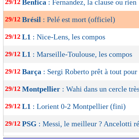
29/12
Benfica
: Fernandez, la clause ou rien
de
lecture
29/12
Brésil
: Pelé est mort (officiel)
OK
29/12
L1
: Nice-Lens, les compos
29/12
L1
: Marseille-Toulouse, les compos
29/12
Barça
: Sergi Roberto prêt à tout pour 
29/12
Montpellier
: Wahi dans un cercle trè
29/12
L1
: Lorient 0-2 Montpellier (fini)
29/12
PSG
: Messi, le meilleur ? Ancelotti 