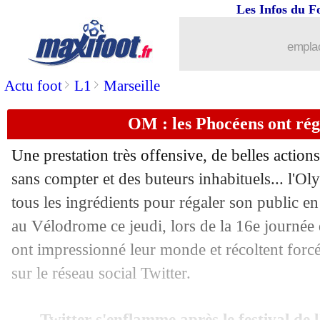
Les Infos du F
emplac
>
>
Actu foot
L1
Marseille
OM : les Phocéens ont rég
Une prestation très offensive, de belles actions
sans compter et des buteurs inhabituels... l'O
tous les ingrédients pour régaler son public e
au Vélodrome ce jeudi, lors de la 16e journée
ont impressionné leur monde et récoltent for
sur le réseau social Twitter.
Twitter s'enflamme après le festival de