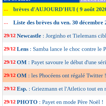
de
...
brèves d'AUJOURD'HUI ( 9 août 202
lecture
OK
...
Liste des brèves du ven. 30 décembre 
29/12
Newcastle
: Jorginho et Tielemans cib
29/12
Lens
: Samba lance le choc contre le
29/12
OM
: Payet savoure le début d'une sér
29/12
OM
: les Phocéens ont régalé Twitter 
29/12
Esp.
: Griezmann et l'Atletico tout en 
29/12
PHOTO
: Payet en mode Père Noël !