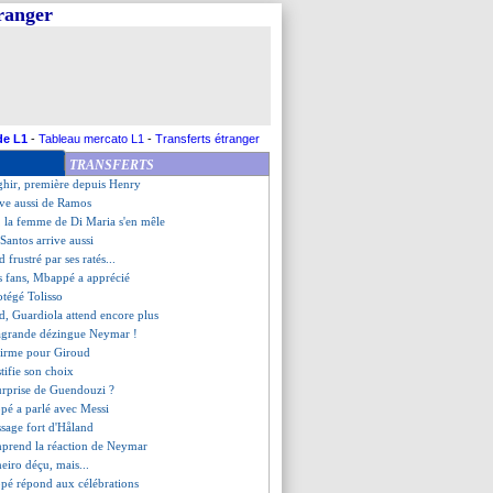
tranger
ncelotti esquive la polémique
xamen express par la LFP
 Silva va partir en prêt
, le meilleur depuis 10 ans !
ips, Guardiola ironise
ces du clan Rabiot
 séduit Galtier
de L1
-
Tableau mercato L1
-
Transferts étranger
d trois recrues
TRANSFERTS
 Ten Hag frustré...
ghir, première depuis Henry
êve aussi de Ramos
, la femme de Di Maria s'en mêle
Santos arrive aussi
 frustré par ses ratés...
es fans, Mbappé a apprécié
otégé Tolisso
d, Guardiola attend encore plus
sagrande dézingue Neymar !
nfirme pour Giroud
stifie son choix
surprise de Guendouzi ?
pé a parlé avec Messi
ssage fort d'Håland
mprend la réaction de Neymar
eiro déçu, mais...
pé répond aux célébrations