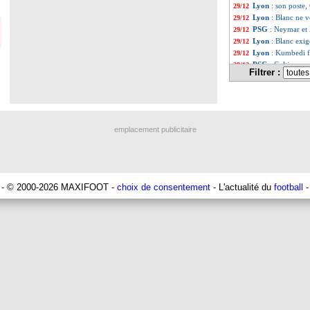
Lyon
: son poste,
29/12
Lyon
: Blanc ne v
29/12
PSG
: Neymar et 
29/12
Lyon
: Blanc exi
29/12
Lyon
: Kumbedi fi
29/12
PSG
: Galtier en
29/12
Filtrer :
Liste des brèv
...
Liste des brèv
...
emplacement publicitaire
- © 2000-2026 MAXIFOOT -
choix de consentement
- L'actualité du
football
-