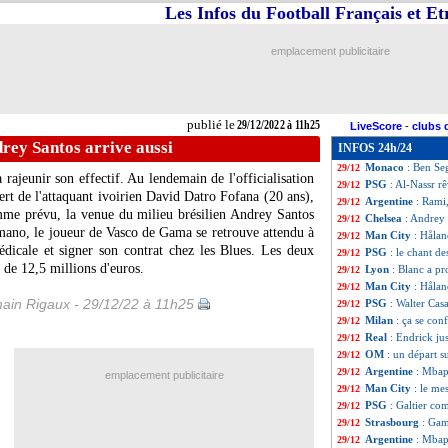
Les Infos du Football Français et E
EdF
: Benzema, A
29/12
PSG
: Neymar, e
29/12
Lyon
: Sanchez Da
29/12
emplacement publicitaire
Sondage MF
: DD
29/12
Man City
: Phill
29/12
Juve
: les exigen
29/12
PSG
: Bitshiabu a
29/12
publié le
29/12/2022 à 11h25
LiveScore
-
clubs 
OM
: Tudor atten
29/12
rey Santos arrive aussi
INFOS 24h/24
Man Utd
: Gakpo,
29/12
Monaco
: Ben Se
29/12
 rajeunir son effectif. Au lendemain de l'officialisation
PSG
: Al-Nassr r
29/12
rt de l'attaquant ivoirien David Datro Fofana (20 ans),
Argentine
: Rami
29/12
omme prévu, la venue du milieu brésilien Andrey Santos
Chelsea
: Andrey 
29/12
omano, le joueur de Vasco de Gama se retrouve attendu à
Man City
: Håland
29/12
édicale et signer son contrat chez les Blues. Les deux
PSG
: le chant d
29/12
 de 12,5 millions d'euros.
Lyon
: Blanc a pr
29/12
Man City
: Hålan
29/12
ain Rigaux - 29/12/22 à 11h25
PSG
: Walter Ca
29/12
Milan
: ça se co
29/12
Real
: Endrick ju
29/12
OM
: un départ 
29/12
Argentine
: Mbap
29/12
emplacement publicitaire
Man City
: le me
29/12
PSG
: Galtier co
29/12
Strasbourg
: Gam
29/12
Argentine
: Mbap
29/12