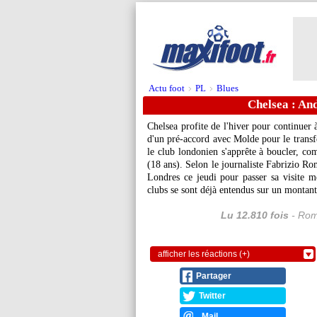
Actu foot
PL
Blues
>
>
Chelsea : And
Chelsea profite de l'hiver pour continuer à
d'un pré-accord avec Molde pour le transfe
le club londonien s'apprête à boucler, c
(18 ans). Selon le journaliste Fabrizio R
Londres ce jeudi pour passer sa visite m
clubs se sont déjà entendus sur un montant
Lu 12.810 fois
- Rom
afficher les réactions (+)
Partager
Twitter
Mail