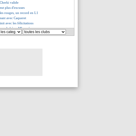
 Cherki valide
eut plus d'excuses
les rouges, un record en L1
geant avec Caqueret
nit avec les félicitations
cense le héros Mbappé
es du mer. 28 décembre 2022
es du mar. 27 décembre 2022