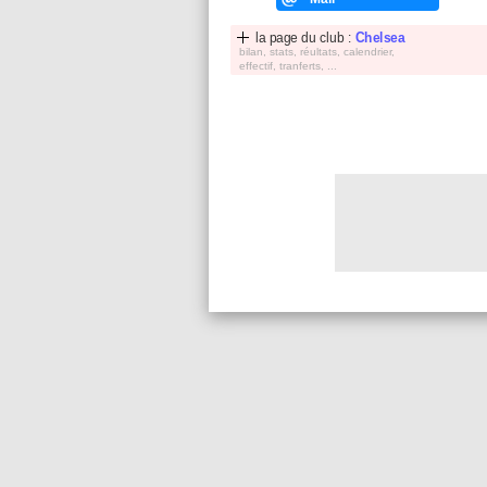
la page du club :
Chelsea
bilan, stats, réultats, calendrier,
effectif, tranferts, ...