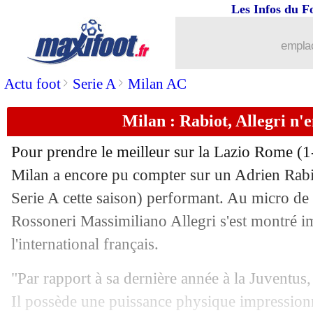
Les Infos du F
30/11
Ang.
: Liverpool retrouve enfin la vict
emplac
30/11
L1
: Strasbourg 1-2 Brest (fini)
>
>
Actu foot
Serie A
Milan AC
30/11
Ita.
: Martinez libère l’Inter
Milan : Rabiot, Allegri n'e
30/11
PSG
: prolongation à l'étude pour Dou
Pour prendre le meilleur sur la Lazio Rome (1
30/11
L1
: Le Havre-Lille, les compos
Milan a encore pu compter sur un Adrien
Rabi
Serie A cette saison) performant. Au micro de S
30/11
L1
: Lorient-Nice, les compos
Rossoneri Massimiliano Allegri s'est montré i
l'international français.
30/11
L1
: Angers-Lens, les compos
"Par rapport à sa dernière année à la Juventus
30/11
Bayern
: effectif réduit, Kompany ser
Il possède une puissance physique impressionn