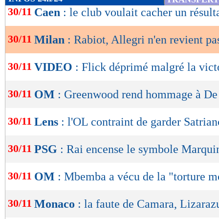
de
30/11
Caen
: le club voulait cacher un résult
lecture
30/11
Milan
: Rabiot, Allegri n'en revient pa
OK
30/11
VIDEO
: Flick déprimé malgré la victo
30/11
OM
: Greenwood rend hommage à De
30/11
Lens
: l'OL contraint de garder Satrian
30/11
PSG
: Rai encense le symbole Marqui
30/11
OM
: Mbemba a vécu de la "torture m
30/11
Monaco
: la faute de Camara, Lizaraz