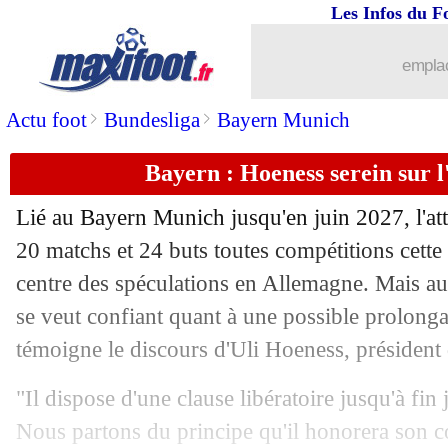
Les Infos du F
30/11
L1
: le classement des buteurs
emplac
30/11
Nantes
: Castro voit des signaux positi
>
>
Actu foot
Bundesliga
Bayern Munich
30/11
Lyon
: Satriano libéré par son doublé
Bayern : Hoeness serein sur 
30/11
Nantes
: la grande émotion de Lopes
Lié au Bayern Munich jusqu'en juin 2027, l'a
30/11
Lyon
: Maciel salue l'exemple Satrian
20 matchs et 24 buts toutes compétitions cette
centre des spéculations en Allemagne. Mais a
30/11
Lyon
: semaine parfaite pour Maciel
se veut confiant quant à une possible prolonga
témoigne le discours d'Uli Hoeness, président
30/11
Nantes
: Awaziem regrette les occasio
"Il dispose d'une clause libératoire jusqu'à fin
30/11
Esp.
: le Real déçoit et perd la tête
Nous partons du principe qu'il honorera son co