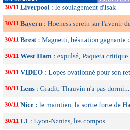
de
30/11
Liverpool
: le soulagement d'Isak
lecture
30/11
Bayern
: Hoeness serein sur l'avenir 
OK
30/11
Brest
: Magnetti, hésitation gagnante
30/11
West Ham
: expulsé, Paqueta critique
30/11
VIDEO
: Lopes ovationné pour son re
30/11
Lens
: Gradit, Thauvin n'a pas dormi...
30/11
Nice
: le maintien, la sortie forte de H
30/11
L1
: Lyon-Nantes, les compos