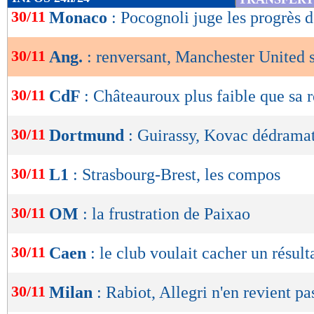
de
30/11
Monaco
: Pocognoli juge les progrès 
lecture
30/11
Ang.
: renversant, Manchester United 
OK
30/11
CdF
: Châteauroux plus faible que sa r
30/11
Dortmund
: Guirassy, Kovac dédramat
30/11
L1
: Strasbourg-Brest, les compos
30/11
OM
: la frustration de Paixao
30/11
Caen
: le club voulait cacher un résult
30/11
Milan
: Rabiot, Allegri n'en revient pa