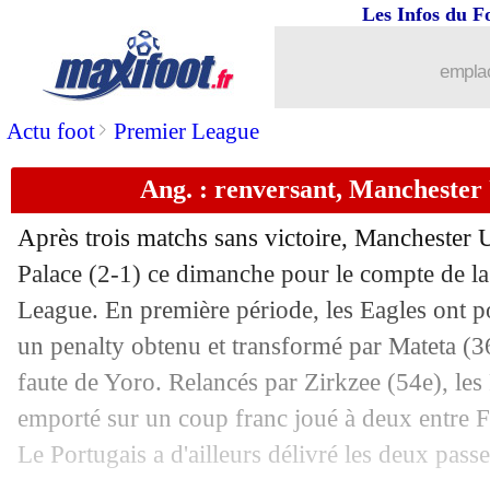
Les Infos du F
30/11
Strasbourg
: Rosenior agacé par les er
emplac
30/11
VIDEO
: le bijou de Boubacar Kamara
>
Actu foot
Premier League
30/11
OM
: Greenwood assume ses ambition
Ang. : renversant, Manchester 
30/11
Liverpool
: le soulagement de Slot
Après trois matchs sans victoire, Manchester U
30/11
Chelsea
: Estêvão, Maresca explique s
Palace (2-1) ce dimanche pour le compte de l
League. En première période, les Eagles ont po
30/11
Atletico
: Simeone compte sur Sørloth
un penalty obtenu et transformé par Mateta (36e
faute de Yoro. Relancés par Zirkzee (54e), les 
30/11
Ang.
: Liverpool retrouve enfin la vict
emporté sur un coup franc joué à deux entre 
Le Portugais a d'ailleurs délivré les deux passe
30/11
L1
: Strasbourg 1-2 Brest (fini)