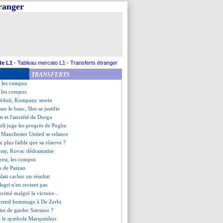
tranger
assume ses ambitions
ulagement de Slot
, Maresca explique sa gestion
e compte sur Sørloth
retrouve enfin la victoire
2 Brest (fini)
ère l’Inter
de L1
-
Tableau mercato L1
-
Transferts étranger
on à l'étude pour Doué
TRANSFERTS
le, les compos
, les compos
 les compos
 réduit, Kompany serein
sur le banc, Slot se justifie
m et l'anxiété de Dorgu
oli juge les progrès de Pogba
, Manchester United se relance
 plus faible que sa réserve ?
assy, Kovac dédramatise
rest, les compos
on de Paixao
ulait cacher un résultat
legri n'en revient pas
primé malgré la victoire...
 rend hommage à De Zerbi
int de garder Satriano ?
e le symbole Marquinhos