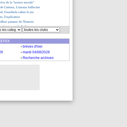
écu de la "torture morale"
e de Camara, Lizarazu hallucine
nd, Guardiola calme le jeu
t, l'explication
illeur passeur de l'histoire
e plaint aussi de l'arbitrage
ur que de mal pour Chevalier
 sacre en Copa Libertadores
REVES
ge de Pogba avec les fans
.
isif, le club en finale
brèves d'hier
 le club ne digère pas...
.
26
mardi 04/08/2026
 attend plus de ses joueurs
.
Recherche archives
ves du sam. 29 novembre 2025
es du ven. 28 novembre 2025