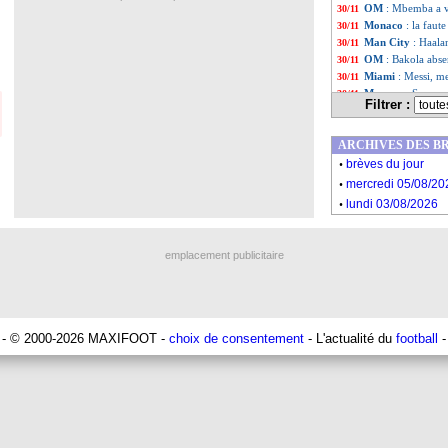
OM
: Mbemba a v
30/11
Monaco
: la faut
30/11
Man City
: Haala
30/11
OM
: Bakola absen
30/11
Miami
: Messi, me
30/11
Monaco
: Scuro s
30/11
Filtrer :
PSG
: plus de pe
30/11
Flamengo
: un 4e
30/11
ARCHIVES DES B
Monaco
: l'échan
30/11
.
Miami
: Messi déc
30/11
brèves du jour
.
PSG
: l'arbitrage,
30/11
mercredi 05/08/20
OM
: De Zerbi en
30/11
.
lundi 03/08/2026
Liste des brè
...
Liste des brèv
...
emplacement publicitaire
- © 2000-2026 MAXIFOOT -
choix de consentement
- L'actualité du
football
-