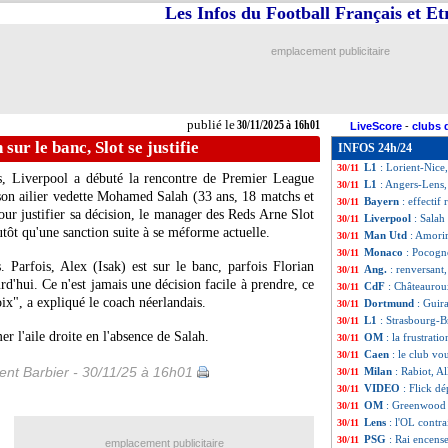
Les Infos du Football Français et E
OM
: Greenwood 
30/11
Liverpool
: le so
30/11
Chelsea
: Estêvão
30/11
emplacement publicitaire
Atletico
: Simeon
30/11
Ang.
: Liverpool 
30/11
L1
: Strasbourg 1-
30/11
Ita.
: Martinez lib
30/11
publié le
30/11/2025 à 16h01
LiveScore
-
clubs 
PSG
: prolongati
30/11
sur le banc, Slot se justifie
INFOS 24h/24
L1
: Le Havre-Lil
30/11
L1
: Lorient-Nice
30/11
s, Liverpool a débuté la rencontre de Premier League
L1
: Angers-Lens,
30/11
son ailier vedette Mohamed
Salah
(33 ans, 18 matchs et
Bayern
: effectif
30/11
Pour justifier sa décision, le manager des Reds Arne Slot
Liverpool
: Salah 
30/11
tôt qu'une sanction suite à se méforme actuelle.
Man Utd
: Amori
30/11
Monaco
: Pocogn
30/11
 Parfois, Alex (Isak) est sur le banc, parfois Florian
Ang.
: renversant
30/11
urd'hui. Ce n'est jamais une décision facile à prendre, ce
CdF
: Châteauroux
30/11
oix", a expliqué le coach néerlandais.
Dortmund
: Guir
30/11
L1
: Strasbourg-B
30/11
r l'aile droite en l'absence de Salah.
OM
: la frustrati
30/11
Caen
: le club vo
30/11
nt Barbier - 30/11/25 à 16h01
Milan
: Rabiot, Al
30/11
VIDEO
: Flick dé
30/11
OM
: Greenwood
30/11
Lens
: l'OL contra
30/11
PSG
: Rai encens
30/11
emplacement publicitaire