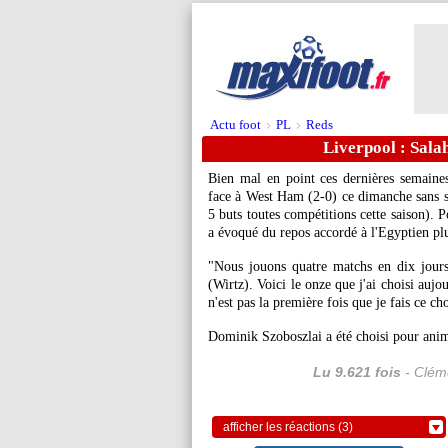
Actu foot
PL
Reds
>
>
Liverpool : Salah 
Bien mal en point ces dernières semaine
face à West Ham (2-0) ce dimanche sans 
5 buts toutes compétitions cette saison). 
a évoqué du repos accordé à l'Egyptien plu
"Nous jouons quatre matchs en dix jours.
(Wirtz). Voici le onze que j'ai choisi aujo
n'est pas la première fois que je fais ce ch
Dominik Szoboszlai a été choisi pour anime
Lu 9.621 fois
- Cléme
afficher les réactions (3)