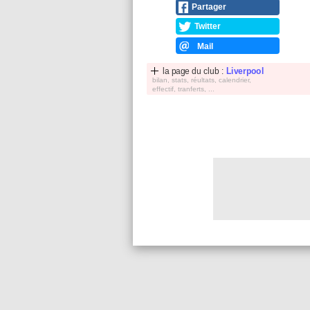
Partager
Twitter
Mail
la page du club :
Liverpool
bilan, stats, réultats, calendrier,
effectif, tranferts, ...