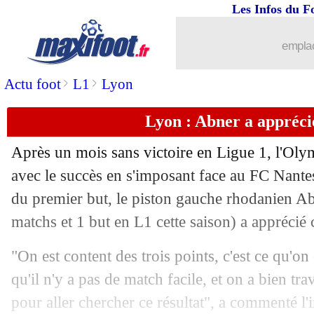
Les Infos du F
emplac
>
>
Actu foot
L1
Lyon
Lyon : Abner a apprécié
Après un mois sans victoire en Ligue 1, l'Ol
avec le succès en s'imposant face au FC Nante
du premier but, le piston gauche rhodanien
Ab
matchs et 1 but en L1 cette saison) a apprécié c
...
brèves d'AUJOURD'HUI ( 7 août 202
"On est content des trois points, c'est ce qu'on
qu'il n'y a pas de match facile, et on a bien tr
...
Liste des brèves du lun. 1 décembre 2
pour aller chercher ce résultat", a commenté l'i