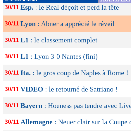
de
30/11
Esp.
: le Real déçoit et perd la tête
lecture
30/11
Lyon
: Abner a apprécié le réveil
OK
30/11
L1
: le classement complet
30/11
L1
: Lyon 3-0 Nantes (fini)
30/11
Ita.
: le gros coup de Naples à Rome !
30/11
VIDEO
: le retourné de Satriano !
30/11
Bayern
: Hoeness pas tendre avec Liv
30/11
Allemagne
: Neuer clair sur la Coupe