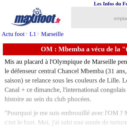
Les Infos du F
30/11
L1
: Lorient-Nice, les compos
emplac
30/11
L1
: Angers-Lens, les compos
>
>
Actu foot
L1
Marseille
30/11
Bayern
: effectif réduit, Kompany ser
OM : Mbemba a vécu de la "
30/11
Liverpool
: Salah sur le banc, Slot se j
Mis au placard à l'Olympique de Marseille pe
30/11
Man Utd
: Amorim et l'anxiété de Do
le défenseur central Chancel
Mbemba
(31 ans,
saison) se relance sous les couleurs de Lille. L
30/11
Monaco
: Pocognoli juge les progrès 
Canal + ce dimanche, l'international congolais
histoire au sein du club phocéen.
30/11
Ang.
: renversant, Manchester United 
"Pourquoi je me suis embrouillé avec l'OM ? M
30/11
CdF
: Châteauroux plus faible que sa r
c'est le foot. Moi, j'ai subi une année de tortur