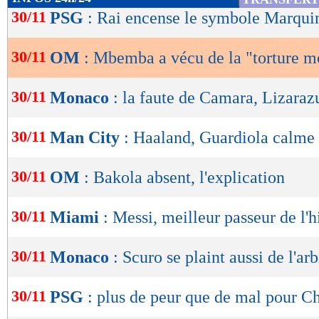
de
30/11
PSG
: Rai encense le symbole Marqui
lecture
30/11
OM
: Mbemba a vécu de la "torture m
OK
30/11
Monaco
: la faute de Camara, Lizaraz
30/11
Man City
: Haaland, Guardiola calme 
30/11
OM
: Bakola absent, l'explication
30/11
Miami
: Messi, meilleur passeur de l'h
30/11
Monaco
: Scuro se plaint aussi de l'ar
30/11
PSG
: plus de peur que de mal pour C