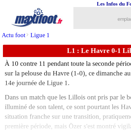
Les Infos du F
30/11
L1
: Lyon 3-0 Nantes (fini)
emplac
30/11
Ita.
: le gros coup de Naples à Rome !
>
Actu foot
Ligue 1
30/11
VIDEO
: le retourné de Satriano !
L1 : Le Havre 0-1 Lill
30/11
Bayern
: Hoeness pas tendre avec Liv
À 10 contre 11 pendant toute la seconde périod
30/11
Allemagne
: Neuer clair sur la Coupe
sur la pelouse du Havre (1-0), ce dimanche au
14e journée de Ligue 1.
30/11
PSG
: les mots forts de Sakho sur Ma
Dans un match que les Lillois ont pris par le 
30/11
Liverpool
: le soulagement d'Isak
illuminé de son talent, ce sont pourtant les Ha
situation franche sur une transition, pratiqueme
30/11
Bayern
: Hoeness serein sur l'avenir 
première période, mais Özer s'est montré vigi