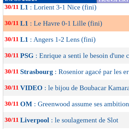
l'obtention de ces trois points.
de
30/11
L1
: Lorient 3-1 Nice (fini)
lecture
Résultats, classement, buteurs et ca
30/11
L1
: Le Havre 0-1 Lille (fini)
OK
30/11
L1
: Angers 1-2 Lens (fini)
Le Havre
Lill
-
30/11
PSG
: Enrique a senti le besoin d'une
42 %
POSSESSION
(
30/11
Strasbourg
: Rosenior agacé par les er
336
PASSES
(réussies
(78 %)
30/11
VIDEO
: le bijou de Boubacar Kamara
14
TIRS
(cadrés)
(7)
30/11
OM
: Greenwood assume ses ambition
6
CORNERS JOU
30/11
Liverpool
: le soulagement de Slot