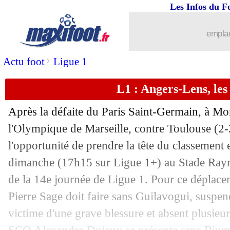
Les Infos du F
30/11
Ang.
: à 10 contre 11, Chelsea accroch
emplac
30/11
L1
: Lorient 3-1 Nice (fini)
>
Actu foot
Ligue 1
30/11
L1
: Le Havre 0-1 Lille (fini)
L1 : Angers-Lens, le
30/11
L1
: Angers 1-2 Lens (fini)
Après la défaite du Paris Saint-Germain, à Mon
30/11
PSG
: Enrique a senti le besoin d'une
l'Olympique de Marseille, contre Toulouse (2-
l'opportunité de prendre la tête du classemen
30/11
Strasbourg
: Rosenior agacé par les er
dimanche (17h15 sur Ligue 1+) au Stade Ray
de la 14e journée de Ligue 1. Pour ce déplace
30/11
VIDEO
: le bijou de Boubacar Kamara
Pierre Sage doit faire sans Guilavogui, suspend
victime d'une grave blessure et absent plusieu
30/11
OM
: Greenwood assume ses ambition