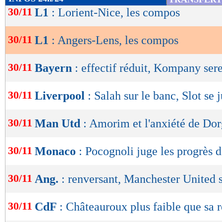
23/11
Vict.
0-1
Indice MF: 70/100
de
30/11
L1
: Lorient-Nice, les compos
buts
marqués/match
09/11
Vict.
2-0
lecture
02/11
Déf.
1-0
1,69
0,85 -
29/10
Nul
2-2
30/11
L1
: Angers-Lens, les compos
26/10
Vict.
2-0
OK
buts
encaissés/match
0,85
1,15 -
statistiques toutes compétitions con
30/11
Bayern
: effectif réduit, Kompany ser
Lu 2.438 fois
- Clément Barbier 
30/11
Liverpool
: Salah sur le banc, Slot se j
30/11
Man Utd
: Amorim et l'anxiété de Do
30/11
Monaco
: Pocognoli juge les progrès 
30/11
Ang.
: renversant, Manchester United 
30/11
CdF
: Châteauroux plus faible que sa r