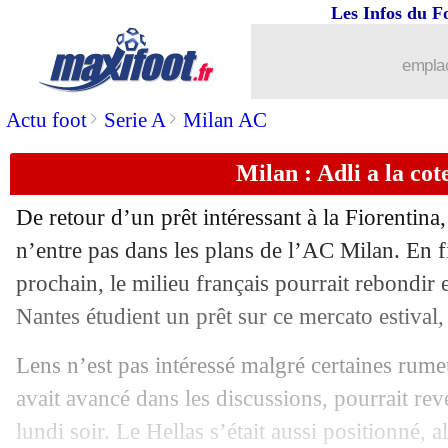
Les Infos du F
emplac
>
>
Actu foot
Serie A
Milan AC
Milan : Adli a la cot
De retour d’un prêt intéressant à la Fiorentina
n’entre pas dans les plans de l’AC Milan. En f
prochain, le milieu français pourrait rebondir
Nantes étudient un prêt sur ce mercato estival
Lens n’est pas intéressé malgré certaines rumeu
avait avancé dans les discussions, pourrait rev
...
brèves d'AUJOURD'HUI (10 août 202
lundi soir. Le Hellas s’était aussi positionné, 