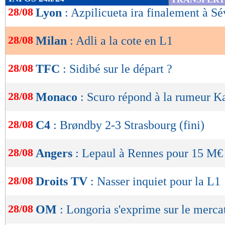
de
28/08
Lyon
: Azpilicueta ira finalement à Sé
lecture
28/08
Milan
: Adli a la cote en L1
OK
28/08
TFC
: Sidibé sur le départ ?
28/08
Monaco
: Scuro répond à la rumeur K
28/08
C4
: Brøndby 2-3 Strasbourg (fini)
28/08
Angers
: Lepaul à Rennes pour 15 M€ 
28/08
Droits TV
: Nasser inquiet pour la L1
28/08
OM
: Longoria s'exprime sur le merca