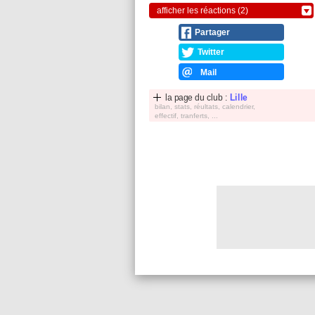
afficher les réactions (2)
Partager
Twitter
Mail
la page du club :
Lille
bilan, stats, réultats, calendrier,
effectif, tranferts, ...