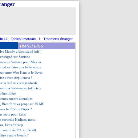
tranger
 Scuro attend Mbappé
u Real Madrid
iche ses ambitions en LdC
emade arrive pour 90 M€ !
le Real, City et la Juve !
e Real et Liverpool !
asbourg, les compos
de L1
-
Tableau mercato L1
-
Transferts étranger
 le Barça et le Bayern !
TRANSFERTS
n chambre Manchester United !
ys Mendy a bien signé (off.)
renseigné sur Satriano
ence de Valence pour Meslier
roud va faire une belle saison
ber entre West Ham et le Bayer
sions avec Azpilicueta !
iso a raté sa visite médicale
endu à Galatasaray (officiel)
être libéré
recrues encore attendues
r, Brentford va proposer 70 M€
vers le PSV ou l'Ajax ?
en route pour Lens
le surveille Hadjam, mais...
ko, Lens dit stop
u vendu au PFC (officiel)
ltré vers le Genoa ?