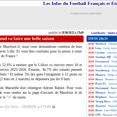
Les Infos du Football Français et E
Monaco
: Thiago
28/08
LdC
: le tirage d
28/08
OM
: Benatia aff
28/08
emplacement publicitaire
Newcastle
: Wolt
28/08
LdC
: l'ASM avec 
28/08
LdC
: l'OM avec l
28/08
C4
: Brøndby-Str
28/08
publié le
28/08/2025 à 17h49
LiveScore
-
clubs 
LdC
: le PSG avec
28/08
ud va faire une belle saison
INFOS 24h/24
LdC
: Leverkuse
28/08
Watford
: Nampal
28/08
ite Maxifoot.fr, nous vous demandions combien de buts
Lens
: Lyon s'est 
28/08
vec Lille. Et vous êtes confiants pour la saison à venir
Lorient
: concurr
28/08
e de France !
Sondage MF
: Gi
28/08
Feyenoord
: Tim
28/08
s 52,6% à estimer que le Lillois va inscrire entre 10 et
Lyon
: des discus
28/08
xercice 2025-2026. Ensuite, 36,7% des votants pensent
Strasbourg
: Enc
28/08
0 buts ! Et même 5% des gens l'imaginent à 21 pions ou
Monaco
: Singo v
28/08
(2 buts en 2 matchs) ne dépassera pas les 9 buts.
Barça
: Romeu va 
28/08
Paris FC
: trois 
28/08
 de Marseille doit réintégrer Adrien Rabiot. Pour vous
Dortmund
: Beie
28/08
 de vous rendre sur la page d'accueil de Maxifoot et de
Monaco
: Boadu 
28/08
sur le "+" du menu.
Brighton
: Sima 
28/08
Young Boys
: Lil
28/08
Auxerre
: Sinayo
n Da Silva - 28/08/25 à 17h49
28/08
Brest
: Lees Melo
28/08
OM
: Maupay exfi
28/08