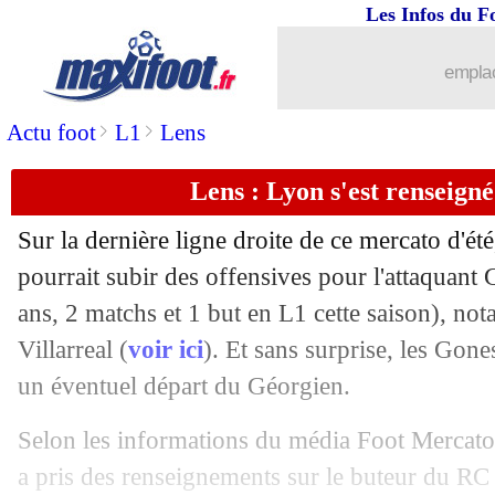
Les Infos du F
28/08
Lyon
: Kumbedi prêté à Wolfsbourg (of
emplac
28/08
PHOTO
: Aubameyang n'a pas oublié 
>
>
Actu foot
L1
Lens
28/08
Feyenoord
: Stengs prêté à Pise (offici
Lens : Lyon s'est renseigné
28/08
Shakhtar
: deux Brésiliens pour 22 M€
Sur la dernière ligne droite de ce mercato d'é
28/08
PSG
: le Barça, Al-Khelaïfi a hâte !
pourrait subir des offensives pour l'attaquant
ans, 2 matchs et 1 but en L1 cette saison), no
28/08
OM
: la LdC, Longoria ne fixe aucun 
Villarreal (
voir ici
). Et sans surprise, les Gone
un éventuel départ du Géorgien.
28/08
OM
: Rabiot, la réponse de Longoria
Selon les informations du média Foot Mercato 
28/08
Monaco
: Thiago Scuro attend Mbapp
a pris des renseignements sur le buteur du R