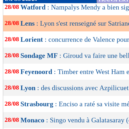
de
28/08
Watford
: Nampalys Mendy a bien sign
lecture
28/08
Lens
: Lyon s'est renseigné sur Satrian
OK
28/08
Lorient
: concurrence de Valence pou
28/08
Sondage MF
: Giroud va faire une bel
28/08
Feyenoord
: Timber entre West Ham e
28/08
Lyon
: des discussions avec Azpilicuet
28/08
Strasbourg
: Enciso a raté sa visite m
28/08
Monaco
: Singo vendu à Galatasaray (