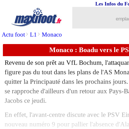
Les Infos du F
28/08
Newcastle
: Woltemade arrive pour 9
emplac
28/08
LdC
: l'ASM avec le Real, City et la J
>
>
Actu foot
L1
Monaco
28/08
LdC
: l'OM avec le Real et Liverpool 
Monaco : Boadu vers le PS
28/08
C4
: Brøndby-Strasbourg, les compos
Revenu de son prêt au VfL Bochum, l'attaqua
28/08
LdC
: le PSG avec le Barça et le Baye
figure pas du tout dans les plans de l'AS Monac
quitter la Principauté dans les prochains jours.
28/08
LdC
: Leverkusen chambre Mancheste
se rapproche d'ailleurs d'un retour aux Pays-Ba
Jacobs ce jeudi.
28/08
Watford
: Nampalys Mendy a bien sign
En effet, l'avant-centre discute avec le PSV 
28/08
Lens
: Lyon s'est renseigné sur Satrian
nouveau numéro 9 pour pallier l'absence d'Al