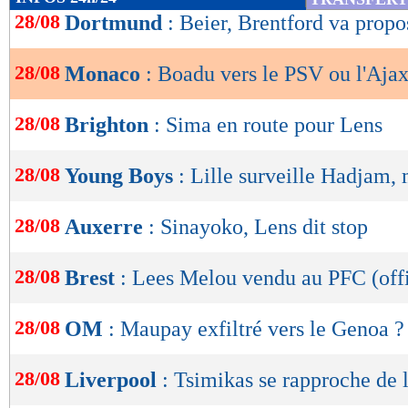
de
28/08
Dortmund
: Beier, Brentford va prop
lecture
28/08
Monaco
: Boadu vers le PSV ou l'Ajax
OK
28/08
Brighton
: Sima en route pour Lens
28/08
Young Boys
: Lille surveille Hadjam, 
28/08
Auxerre
: Sinayoko, Lens dit stop
28/08
Brest
: Lees Melou vendu au PFC (offi
28/08
OM
: Maupay exfiltré vers le Genoa ?
28/08
Liverpool
: Tsimikas se rapproche de