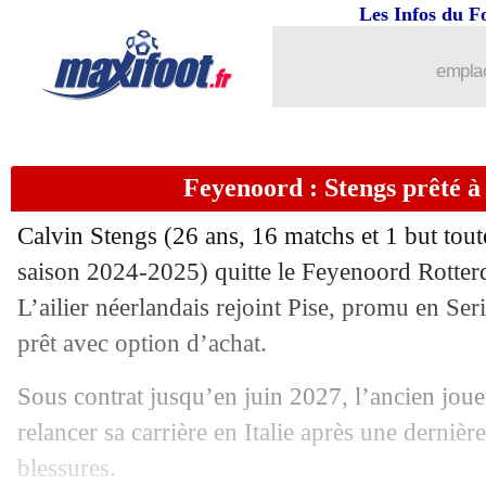
28/08
Juve
: avenir scellé pour Vlahovic
Les Infos du F
28/08
Angers
: Mounié va bien remplacer L
emplac
28/08
Besiktas
: Solskjaer limogé (officiel)
Feyenoord : Stengs prêté à P
28/08
Lyon
: Azpilicueta ira finalement à Sé
Calvin
Stengs
(26 ans, 16 matchs et 1 but tout
28/08
Milan
: Adli a la cote en L1
saison 2024-2025) quitte le Feyenoord Rotterd
L’ailier néerlandais rejoint Pise, promu en Ser
28/08
TFC
: Sidibé sur le départ ?
prêt avec option d’achat.
28/08
Monaco
: Scuro répond à la rumeur K
Sous contrat jusqu’en juin 2027, l’ancien joue
relancer sa carrière en Italie après une dernièr
28/08
C4
: Brøndby 2-3 Strasbourg (fini)
blessures.