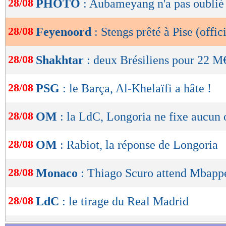
28/08
PHOTO
: Aubameyang n'a pas oublié 
de
lecture
28/08
Feyenoord
: Stengs prêté à Pise (offici
OK
28/08
Shakhtar
: deux Brésiliens pour 22 M€
28/08
PSG
: le Barça, Al-Khelaïfi a hâte !
28/08
OM
: la LdC, Longoria ne fixe aucun 
28/08
OM
: Rabiot, la réponse de Longoria
28/08
Monaco
: Thiago Scuro attend Mbapp
28/08
LdC
: le tirage du Real Madrid