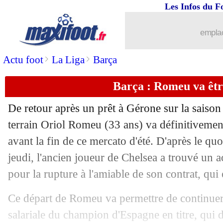
Les Infos du F
28/08
Monaco
: Thiago Scuro attend Mbapp
emplac
28/08
LdC
: le tirage du Real Madrid
>
>
Actu foot
La Liga
Barça
28/08
OM
: Benatia affiche ses ambitions e
Barça : Romeu va êtr
28/08
Newcastle
: Woltemade arrive pour 9
De retour après un prêt à Gérone sur la saiso
28/08
LdC
: l'ASM avec le Real, City et la J
terrain Oriol
Romeu
(33 ans) va définitivemen
avant la fin de ce mercato d'été. D'après le q
28/08
LdC
: l'OM avec le Real et Liverpool 
jeudi, l'ancien joueur de Chelsea a trouvé un 
pour la rupture à l'amiable de son contrat, qui 
28/08
C4
: Brøndby-Strasbourg, les compos
Ce départ de Romeu va permettre de continuer
28/08
LdC
: le PSG avec le Barça et le Baye
salariale du champion d'Espagne en titre, qui d