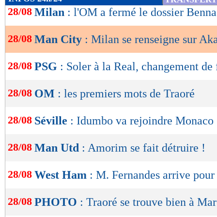
de
28/08
Milan
: l'OM a fermé le dossier Benna
lecture
28/08
Man City
: Milan se renseigne sur Aka
OK
28/08
PSG
: Soler à la Real, changement de
28/08
OM
: les premiers mots de Traoré
28/08
Séville
: Idumbo va rejoindre Monaco
28/08
Man Utd
: Amorim se fait détruire !
28/08
West Ham
: M. Fernandes arrive pou
28/08
PHOTO
: Traoré se trouve bien à Mar