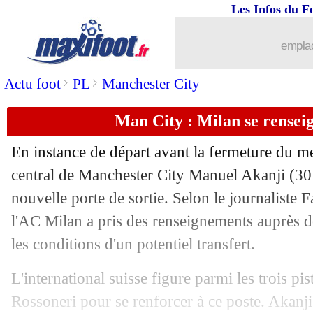
Les Infos du F
28/08
Feyenoord
: Timber entre West Ham e
emplac
28/08
Lyon
: des discussions avec Azpilicuet
>
>
Actu foot
PL
Manchester City
28/08
Strasbourg
: Enciso a raté sa visite m
Man City : Milan se rensei
28/08
Monaco
: Singo vendu à Galatasaray (
En instance de départ avant la fermeture du me
28/08
Barça
: Romeu va être libéré
central de Manchester City Manuel
Akanji
(30 
nouvelle porte de sortie. Selon le journaliste 
28/08
Paris FC
: trois recrues encore attend
l'AC Milan a pris des renseignements auprès 
les conditions d'un potentiel transfert.
28/08
Dortmund
: Beier, Brentford va prop
L'international suisse figure parmi les trois pi
28/08
Monaco
: Boadu vers le PSV ou l'Ajax
Rossoneri pour se renforcer à ce poste. Akanji