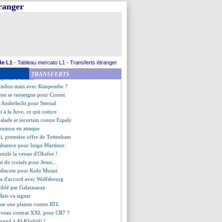
Arnold cet hiver, une utopie ?
tranger
nd fonce sur Zinchenko
ible Belahyane
artir en Grèce
ègle ses comptes
ue évoque le mercato
nde à Longoria de suivre Textor
veut venir, mais pas en prêt
de L1
-
Tableau mercato L1
-
Transferts étranger
dans le viseur
TRANSFERTS
épond à Textor
uinhos mais avec Kimpembe ?
ens se renseigne pour Cornet
c Anderlecht pour Sternal
 à la Juve, ce qui coince
lade et incertain contre Espaly
goumou en attaque
i, première offre de Tottenham
'absence pour Inigo Martinez
nnule la venue d'Okafor !
on de croisés pour Jesus...
 discute pour Kolo Muani
llia d'accord avec Wolfsbourg
ciblé par Galatasaray
 Reis va signer
ose une plainte contre RTL
uveau contrat XXL pour CR7 ?
prend à Al-Khelaïfi !