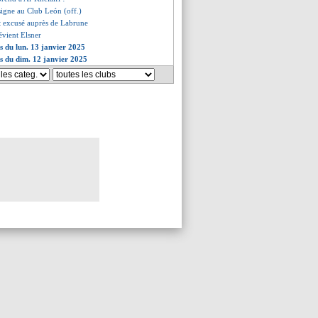
signe au Club León (off.)
st excusé auprès de Labrune
révient Elsner
es du lun. 13 janvier 2025
es du dim. 12 janvier 2025