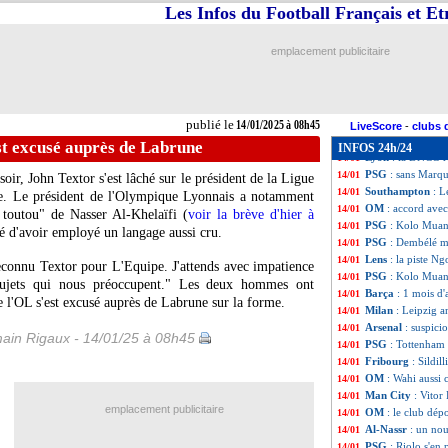
Real
: Alexander-
14/01
Les Infos du Football Français et E
Arsenal
: Dortmu
14/01
Hellas
: Rennes c
14/01
emplacement publicitaire
OM
: Mughe va p
14/01
Barça
: Laporta r
14/01
PSG
: Luis Enriq
14/01
OM
: Riolo dema
14/01
publié le
14/01/2025 à 08h45
Bayern
: Nkunku 
14/01
LiveScore
-
clubs 
Paris FC
: Ikoné 
14/01
st excusé auprès de Labrune
INFOS 24h/24
Lyon
: la DNCG r
14/01
PSG
: sans Marq
14/01
ir, John Textor s'est lâché sur le président de la Ligue
Southampton
: L
14/01
ne. Le président de l'Olympique Lyonnais a notamment
OM
: accord ave
14/01
t toutou" de Nasser Al-Khelaïfi (
voir la brève d'hier à
PSG
: Kolo Muani
14/01
té d'avoir employé un langage aussi cru.
PSG
: Dembélé ma
14/01
Lens
: la piste N
14/01
 reconnu Textor pour L'Equipe. J'attends avec impatience
PSG
: Kolo Muan
14/01
 sujets qui nous préoccupent." Les deux hommes ont
Barça
: 1 mois d
14/01
e l'OL s'est excusé auprès de Labrune sur la forme.
Milan
: Leipzig a
14/01
Arsenal
: suspici
14/01
ain Rigaux - 14/01/25 à 08h45
PSG
: Tottenham
14/01
Fribourg
: Sildi
14/01
OM
: Wahi aussi 
14/01
Man City
: Vitor
14/01
emplacement publicitaire
OM
: le club dép
14/01
Al-Nassr
: un no
14/01
PSG
: Riolo s'en 
14/01