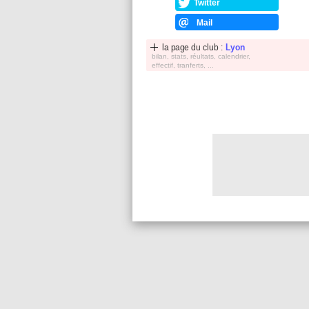
Twitter
Mail
la page du club :
Lyon
bilan, stats, réultats, calendrier,
effectif, tranferts, ...