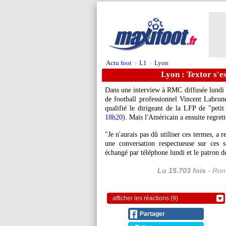
Actu foot
L1
Lyon
>
>
Lyon : Textor s'e
Dans une interview à RMC diffusée lundi so
de football professionnel Vincent Labru
qualifié le dirigeant de la LFP de "peti
18h20
). Mais l'Américain a ensuite regret
"Je n'aurais pas dû utiliser ces termes, a
une conversation respectueuse sur ces
échangé par téléphone lundi et le patron d
Lu 15.703 fois
- Rom
afficher les réactions (9)
Partager