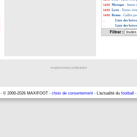
Mexique
: James 
14/01
Lyon
: Textor s'e
14/01
Reims
: Caillot p
14/01
Liste des brèv
...
Liste des brèv
...
Filtrer :
emplacement publicitaire
- © 2000-2026 MAXIFOOT -
choix de consentement
- L'actualité du
football
-