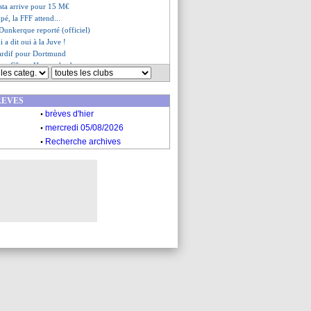
osta arrive pour 15 M€
pé, la FFF attend...
unkerque reporté (officiel)
 a dit oui à la Juve !
 tardif pour Dortmund
erse Côme, Hernandez buteur
ille, les compos
 rendez-vous l'été prochain
REVES
aco, les compos
.
e, les compos
brèves d'hier
.
argne Textor
mercredi 05/08/2026
de l'option Zidane
.
Recherche archives
loqué par l'Espanyol
porte son soutien à la DNCG
, accord avec la Juve !
n vendu à Aston Villa (officiel)
ur confirmé pour Jesus
 pour le milieu Ouma
xprime sur le cas Araujo
ur de Feyenoord ciblé
rra intéresse l'AC Milan
al pour Kvaratskhelia !
Arnold cet hiver, une utopie ?
nd fonce sur Zinchenko
ible Belahyane
artir en Grèce