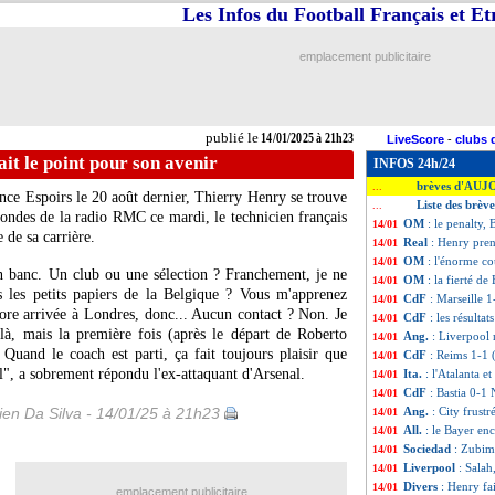
Les Infos du Football Français et E
emplacement publicitaire
publié le
14/01/2025 à 21h23
LiveScore
-
clubs 
ait le point pour son avenir
INFOS 24h/24
brèves d'AUJ
...
nce Espoirs le 20 août dernier, Thierry Henry se trouve
Liste des brèv
...
 ondes de la radio RMC ce mardi, le technicien français
OM
: le penalty,
14/01
 de sa carrière.
Real
: Henry pre
14/01
OM
: l'énorme co
14/01
 un banc. Un club ou une sélection ? Franchement, je ne
OM
: la fierté de
14/01
ns les petits papiers de la Belgique ? Vous m'apprenez
CdF
: Marseille 1-
14/01
core arrivée à Londres, donc... Aucun contact ? Non. Je
CdF
: les résultat
14/01
 là, mais la première fois (après le départ de Roberto
Ang.
: Liverpool
14/01
 Quand le coach est parti, ça fait toujours plaisir que
CdF
: Reims 1-1 
14/01
il", a sobrement répondu l'ex-attaquant d'Arsenal.
Ita.
: l'Atalanta e
14/01
CdF
: Bastia 0-1 
14/01
en Da Silva - 14/01/25 à 21h23
Ang.
: City frust
14/01
All.
: le Bayer en
14/01
Sociedad
: Zubim
14/01
Liverpool
: Salah
14/01
Divers
: Henry fa
14/01
emplacement publicitaire