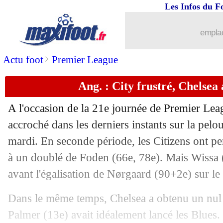
Les Infos du F
emplac
>
Actu foot
Premier League
Ang. : City frustré, Chelsea
A l'occasion de la 21e journée de Premier Lea
accroché dans les derniers instants sur la pelo
mardi. En seconde période, les Citizens ont pe
...
brèves d'AUJOURD'HUI ( 6 août 202
à un doublé de Foden (66e, 78e). Mais Wissa (
avant l'égalisation de Nørgaard (90+2e) sur le f
...
Liste des brèves du mer. 15 janvier 20
Dans le même temps, Chelsea a obtenu un nul
14/01
OM
: le penalty, Benatia en remet un
Palmer (13e) avait idéalement lancé les Blues.