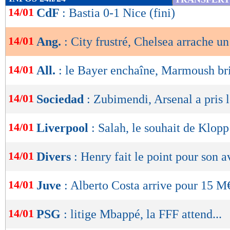
de
14/01
CdF
: Bastia 0-1 Nice (fini)
lecture
14/01
Ang.
: City frustré, Chelsea arrache un
OK
14/01
All.
: le Bayer enchaîne, Marmoush bri
14/01
Sociedad
: Zubimendi, Arsenal a pris 
14/01
Liverpool
: Salah, le souhait de Klopp
14/01
Divers
: Henry fait le point pour son a
14/01
Juve
: Alberto Costa arrive pour 15 M
14/01
PSG
: litige Mbappé, la FFF attend...