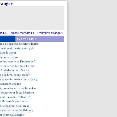
tranger
ur de Feyenoord ciblé
rra intéresse l'AC Milan
al pour Kvaratskhelia !
Arnold cet hiver, une utopie ?
nd fonce sur Zinchenko
ible Belahyane
artir en Grèce
de L1
-
Tableau mercato L1
-
Transferts étranger
ègle ses comptes
TRANSFERTS
ue évoque le mercato
nde à Longoria de suivre Textor
veut venir, mais pas en prêt
dans le viseur
épond à Textor
uinhos mais avec Kimpembe ?
ens se renseigne pour Cornet
c Anderlecht pour Sternal
 à la Juve, ce qui coince
lade et incertain contre Espaly
goumou en attaque
i, première offre de Tottenham
'absence pour Inigo Martinez
nnule la venue d'Okafor !
on de croisés pour Jesus...
 discute pour Kolo Muani
llia d'accord avec Wolfsbourg
ciblé par Galatasaray