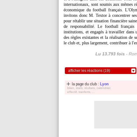
internationaux, sont soumis aux mêmes règl
économique du football français. L'Oly
invitons donc M. Textor à concentrer ses
pour rétablir une situation financière sai
de responsabilité. Le football français
institutions, et engagés à travailler dans
des règles existantes et la réalisation de 
le club et, plus largement, contribuer à l'e
Lu 13.793 fois
- Rom
afficher les réactions (19)
la page du club :
Lyon
bilan, stats, réultats, calendrier,
effectif, tranferts, ...