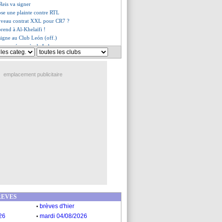
 Reis va signer
ose une plainte contre RTL
uveau contrat XXL pour CR7 ?
prend à Al-Khelaïfi !
signe au Club León (off.)
st excusé auprès de Labrune
révient Elsner
es du lun. 13 janvier 2025
es du dim. 12 janvier 2025
emplacement publicitaire
REVES
.
brèves d'hier
.
26
mardi 04/08/2026