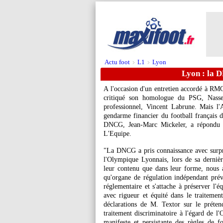
Actu foot
L1
Lyon
>
>
Lyon : la 
A l'occasion d'un entretien accordé à RMC
critiqué son homologue du PSG, Nasser
professionnel, Vincent Labrune. Mais l'
gendarme financier du football français d
DNCG, Jean-Marc Mickeler, a répondu 
L'Equipe.
"La DNCG a pris connaissance avec surpr
l'Olympique Lyonnais, lors de sa dernièr
leur contenu que dans leur forme, nous am
qu'organe de régulation indépendant pré
réglementaire et s'attache à préserver l'é
avec rigueur et équité dans le traitement
déclarations de M. Textor sur le prét
traitement discriminatoire à l'égard de 
manifeste et persistante des règles de f