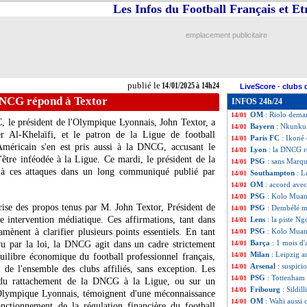
Les Infos du Football Français et E
Lens
: un défense
14/01
Strasbourg
: Dia
14/01
PSG
: accord tot
14/01
emplacement publicitaire
Real
: Alexander-
14/01
Arsenal
: Dortmu
14/01
Hellas
: Rennes c
14/01
OM
: Mughe va p
14/01
publié le
14/01/2025 à 14h24
LiveScore
-
clubs 
Barça
: Laporta r
14/01
DNCG répond à Textor
INFOS 24h/24
PSG
: Luis Enriq
14/01
OM
: Riolo dema
14/01
, le président de l'Olympique Lyonnais, John Textor, a
Bayern
: Nkunku 
14/01
 Al-Khelaïfi, et le patron de la Ligue de football
Paris FC
: Ikoné 
14/01
Américain s'en est pris aussi à la DNCG, accusant le
Lyon
: la DNCG r
14/01
'être inféodée à la Ligue. Ce mardi, le président de la
PSG
: sans Marq
14/01
à ces attaques dans un long communiqué publié par
Southampton
: L
14/01
OM
: accord ave
14/01
PSG
: Kolo Muani
14/01
ise des propos tenus par M. John Textor, Président de
PSG
: Dembélé ma
14/01
e intervention médiatique. Ces affirmations, tant dans
Lens
: la piste N
14/01
ènent à clarifier plusieurs points essentiels. En tant
PSG
: Kolo Muan
14/01
Barça
: 1 mois d
vu par la loi, la DNCG agit dans un cadre strictement
14/01
Milan
: Leipzig a
14/01
quilibre économique du football professionnel français,
Arsenal
: suspici
14/01
 de l'ensemble des clubs affiliés, sans exception. Les
PSG
: Tottenham
14/01
endu rattachement de la DNCG à la Ligue, ou sur un
Fribourg
: Sildi
14/01
l'Olympique Lyonnais, témoignent d'une méconnaissance
OM
: Wahi aussi 
14/01
onctionnement de la régulation financière du football