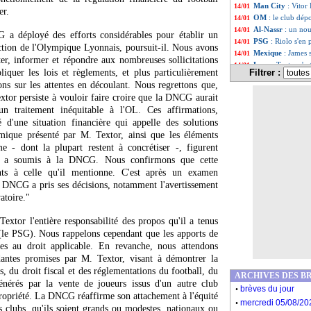
Man City
: Vitor
14/01
er.
OM
: le club dép
14/01
Al-Nassr
: un no
14/01
 a déployé des efforts considérables pour établir un
PSG
: Riolo s'en 
14/01
ection de l'Olympique Lyonnais, poursuit-il. Nous avons
Mexique
: James 
14/01
er, informer et répondre aux nombreuses sollicitations
Lyon
: Textor s'e
14/01
iquer les lois et règlements, et plus particulièrement
Filtrer :
Reims
: Caillot p
14/01
ions sur les attentes en découlant. Nous regrettons que,
Liste des brèv
...
tor persiste à vouloir faire croire que la DNCG aurait
Liste des brèv
...
 traitement inéquitable à l'OL. Ces affirmations,
é d'une situation financière qui appelle des solutions
mique présenté par M. Textor, ainsi que les éléments
me - dont la plupart restent à concrétiser -, figurent
'il a soumis à la DNCG. Nous confirmons que cette
nts à celle qu'il mentionne. C'est après un examen
 DNCG a pris ses décisions, notamment l'avertissement
atoire."
extor l'entière responsabilité des propos qu'il a tenus
 (le PSG). Nous rappelons cependant que les apports de
s au droit applicable. En revanche, nous attendons
ndantes promises par M. Textor, visant à démontrer la
s, du droit fiscal et des réglementations du football, du
ARCHIVES DES B
énérés par la vente de joueurs issus d'un autre club
.
brèves du jour
ropriété. La DNCG réaffirme son attachement à l'équité
.
mercredi 05/08/20
les clubs, qu'ils soient grands ou modestes, nationaux ou