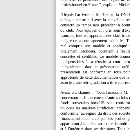
professionnel en France", explique Mickel
"Depuis l'arrivée de M. Textor, la DNCG
dialogue constructif avec la nouvelle dir
consacré un temps sans précédent à écout
du club. Nos équipes ont pris soin d'expl
français, tout en apportant des clarificat
malgré cet accompagnement inédit, M. Tex
mal compris son modèle et appliqué un
totalement infondées, occultent la réalit
concrètes et crédibles. Le modèle écono
indispensables à sa réussite à court ter
intégralement dans la présentation qu
présentation est conforme en tous poi
approfondi de cette documentation que la
associé à une rétrogradation à titre conserv
Avant d'enchaîner : "Nous laissons à M. T
concernant le financement d'autres clubs
fonds souverains hors-UE sont conforme
toujours les analyses juridiques indépe
conformité, au regard du droit des société
financement d'un club par les profits g
appartenant à la même structure de multip
et à l'intégrité dans ses décisions. Tous 