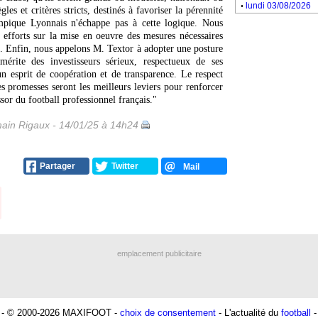
.
lundi 03/08/2026
es et critères stricts, destinés à favoriser la pérennité
mpique Lyonnais n'échappe pas à cette logique. Nous
 efforts sur la mise en oeuvre des mesures nécessaires
ne. Enfin, nous appelons M. Textor à adopter une posture
 mérite des investisseurs sérieux, respectueux de ses
 un esprit de coopération et de transparence. Le respect
ses promesses seront les meilleurs leviers pour renforcer
ssor du football professionnel français."
ain Rigaux - 14/01/25 à 14h24
Partager
Twitter
Mail
emplacement publicitaire
- © 2000-2026 MAXIFOOT -
choix de consentement
- L'actualité du
football
-