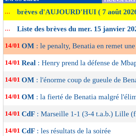
de
...
brèves d'AUJOURD'HUI ( 7 août 202
lecture
OK
...
Liste des brèves du mer. 15 janvier 20
14/01
OM
: le penalty, Benatia en remet un
14/01
Real
: Henry prend la défense de Mba
14/01
OM
: l'énorme coup de gueule de Bena
14/01
OM
: la fierté de Benatia malgré l'éli
14/01
CdF
: Marseille 1-1 (3-4 t.a.b.) Lille (f
14/01
CdF
: les résultats de la soirée