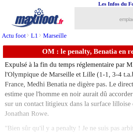
Les Infos du F
emplac
>
>
Actu foot
L1
Marseille
OM : le penalty, Benatia en 
Expulsé à la fin du temps réglementaire par M
l'Olympique de Marseille et Lille (1-1, 3-4 t.
France, Medhi Benatia ne digère pas. Le direc
estime que l'homme en noir aurait dû accorder
sur un contact litigieux dans la surface lillois
Jonathan Rowe.
"Bien sûr qu'il y a penalty ! Je ne suis pas arbit