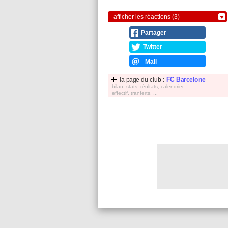
afficher les réactions (3)
Partager
Twitter
Mail
la page du club :
FC Barcelone
bilan, stats, réultats, calendrier,
effectif, tranferts, ...