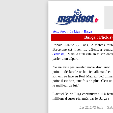
Actu foot
La Liga
Barça
>
>
Barça : Flick s
Ronald
Araujo
(25 ans, 2 matchs toutes
Barcelone cet hiver. Le défenseur central
(
voir ici
). Mais le club catalan et son entr
parler d'un départ.
"Je ne vais pas révéler notre discussion.
point, a déclaré le technicien allemand en
son entrée face au Real Madrid (5-2 diman
point il est bon, une fois de plus. C'est 
le meilleur de lui."
L'actuel 3e de Liga continuera-t-il à ferm
millions d'euros réclamés par le Barça ?
Lu 11.142 fois
- Gil