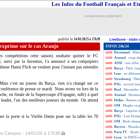
Les Infos du Football Français et E
CdF
: Marseille-L
14/01
PSG
: le buteur,
14/01
CdF
: Reims-Mon
14/01
emplacement publicitaire
CdF
: Bastia-Nic
14/01
Lyon
: le CNE ép
14/01
EdF
: Henry vali
14/01
ASSE
: Cardona b
14/01
publié le
14/01/2025 à 17h39
LiveScore
-
clubs 
Lyon
: la FFF ap
14/01
'exprime sur le cas Araujo
INFOS 24h/24
PSG
: Kolo Muani
14/01
Dortmund
: Male
14/01
 compétitions cette saison) souhaite quitter le FC
Arsenal
: coup d
14/01
, suivi par la Juventus, l'a annoncé à ses coéquipiers
ASSE
: une offre
14/01
aîneur Hansi Flick ne veulent pour l'instant pas entendre
Barça
: Flick s'e
14/01
Lens
: un défense
14/01
Strasbourg
: Dia
14/01
 Mais c'est un joueur du Barça, rien n'a changé sur ce
PSG
: accord tot
14/01
 conférence de presse ce mardi. Nous avons vu lors de la
Real
: Alexander-
14/01
che, en finale de la Supercoupe d'Espagne, ndlr) à quel
Arsenal
: Dortmu
14/01
un leader, l'un des meilleurs joueurs du monde. On attend
Hellas
: Rennes c
14/01
OM
: Mughe va p
14/01
Barça
: Laporta r
14/01
er la porte si la Vieille Dame pose sur la table les 70
PSG
: Luis Enriq
14/01
OM
: Riolo dema
14/01
Bayern
: Nkunku 
14/01
Paris FC
: Ikoné 
14/01
les Campos - 14/01/25 à 17h39
Lyon
: la DNCG r
14/01