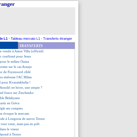
tranger
ille, les compos
 rendez-vous l'été prochain
aco, les compos
e, les compos
argne Textor
de l'option Zidane
loqué par l'Espanyol
de L1
-
Tableau mercato L1
-
Transferts étranger
porte son soutien à la DNCG
TRANSFERTS
, accord avec la Juve !
n vendu à Aston Villa (officiel)
ur confirmé pour Jesus
 pour le milieu Ouma
xprime sur le cas Araujo
ur de Feyenoord ciblé
rra intéresse l'AC Milan
al pour Kvaratskhelia !
Arnold cet hiver, une utopie ?
nd fonce sur Zinchenko
ible Belahyane
artir en Grèce
ègle ses comptes
ue évoque le mercato
nde à Longoria de suivre Textor
veut venir, mais pas en prêt
dans le viseur
épond à Textor