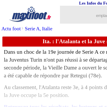
Les Infos du F
emplac
>
Actu foot
Serie A, Italie
Ita. : l'Atalanta et la Juv
Dans un choc de la 19e journée de Serie A ce 
la Juventus Turin n'ont pas réussi à se départa
seconde période, la Vieille Dame a ouvert le s
a été capable de répondre par Retegui (78e).
Au classement, l'Atalanta reste 3e, à 4 points 
la Juve occupe la 5e position.
...
brèves d'AUJOURD'HUI ( 6 août 202
Retrouvez tous les résultats, les buteurs et