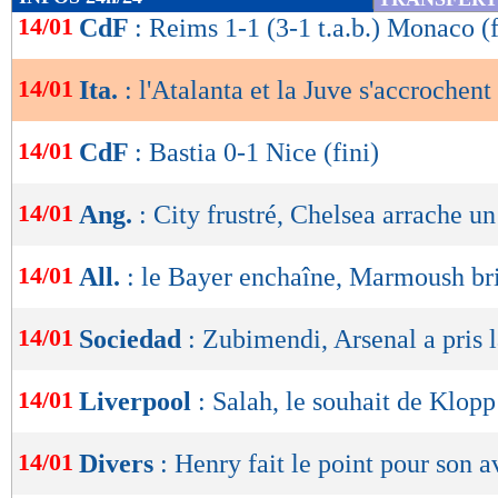
de
14/01
CdF
: Reims 1-1 (3-1 t.a.b.) Monaco (f
lecture
14/01
Ita.
: l'Atalanta et la Juve s'accrochent
OK
14/01
CdF
: Bastia 0-1 Nice (fini)
14/01
Ang.
: City frustré, Chelsea arrache un
14/01
All.
: le Bayer enchaîne, Marmoush bri
14/01
Sociedad
: Zubimendi, Arsenal a pris 
14/01
Liverpool
: Salah, le souhait de Klopp
14/01
Divers
: Henry fait le point pour son a