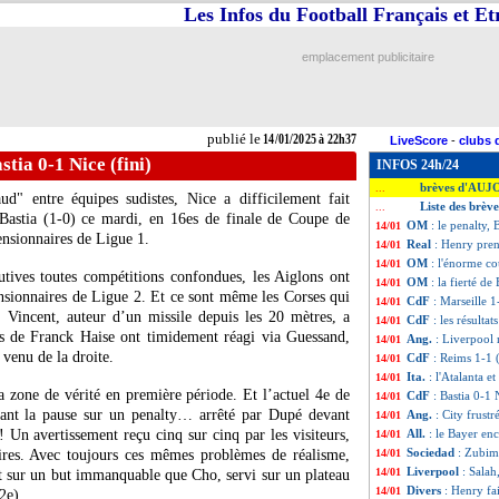
Les Infos du Football Français et E
emplacement publicitaire
publié le
14/01/2025 à 22h37
LiveScore
-
clubs 
stia 0-1 Nice (fini)
INFOS 24h/24
brèves d'AUJ
...
d" entre équipes sudistes, Nice a difficilement fait
Liste des brèv
...
e Bastia (1-0) ce mardi, en 16es de finale de Coupe de
OM
: le penalty,
14/01
ensionnaires de Ligue 1.
Real
: Henry pre
14/01
OM
: l'énorme co
14/01
utives toutes compétitions confondues, les Aiglons ont
OM
: la fierté de
14/01
nsionnaires de Ligue 2. Et ce sont même les Corses qui
CdF
: Marseille 1-
14/01
 Vincent, auteur d’un missile depuis les 20 mètres, a
CdF
: les résultat
14/01
s de Franck Haise ont timidement réagi via Guessand,
Ang.
: Liverpool
14/01
 venu de la droite.
CdF
: Reims 1-1 
14/01
Ita.
: l'Atalanta e
14/01
 zone de vérité en première période. Et l’actuel 4e de
CdF
: Bastia 0-1 
14/01
avant la pause sur un penalty… arrêté par Dupé devant
Ang.
: City frust
14/01
Un avertissement reçu cinq sur cinq par les visiteurs,
All.
: le Bayer en
14/01
Sociedad
: Zubim
iaires. Avec toujours ces mêmes problèmes de réalisme,
14/01
Liverpool
: Salah
14/01
t sur un but immanquable que Cho, servi sur un plateau
Divers
: Henry fa
14/01
2e).