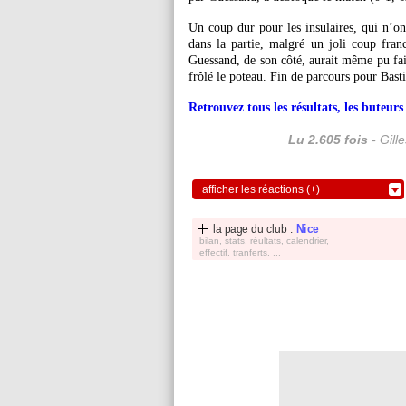
Un coup dur pour les insulaires, qui n’ont
dans la partie, malgré un joli coup fran
Guessand, de son côté, aurait même pu fair
frôlé le poteau. Fin de parcours pour Basti
Retrouvez tous les résultats, les buteu
Lu 2.605 fois
- Gill
afficher les réactions (+)
la page du club :
Nice
bilan, stats, réultats, calendrier,
effectif, tranferts, ...