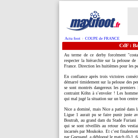
Actu foot
COUPE de FRANCE
>
CdF : Ba
Au terme de ce derby forcément "costau
respecter la hiérarchie sur la pelouse d
France. Direction les huitièmes pour les p
En confiance après trois victoires conséc
démarré timidement sur la pelouse des pe
se sont montrés dangereux les premiers :
contraint Köhn à s’envoler ! Les homme
qui mal jugé la situation sur un bon centre
Nice a dominé, mais Nice a patiné dans la
Ligue 1 aurait pu se faire punir juste 
Boutrah, au grand dam du Stade Furiani ! 
qui se sont réveillés au retour des vest
incarnés par Moukoko. Et c’est finalemen
par Guessand, a débloqué le match (0-1, 6