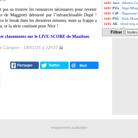
Juve
: Alberto C
14/01
PSG
: litige Mbap
14/01
 pas su trouver les ressources nécessaires pour revenir
CdF
: Haguenau-D
14/01
ce de Maggiotti détourné par l’infranchissable Dupé !
PSG
: Kolo Muani
14/01
e le break dans les dernières minutes, mais sa frappe a
All.
: réveil trop
14/01
a, et la série continue pour Nice !
Ita.
: Milan renv
14/01
Filtrer :
CdF
: Marseille-L
14/01
rs et classements sur le LIVE-SCORE de Maxifoot.
PSG
: le buteur,
14/01
CdF
: Reims-Mon
14/01
es Campos - 14/01/25 à 22h37
CdF
: Bastia-Nic
14/01
Lyon
: le CNE ép
14/01
EdF
: Henry vali
14/01
Partager
Twitter
Mail
ASSE
: Cardona b
14/01
Lyon
: la FFF ap
14/01
PSG
: Kolo Muani
14/01
Dortmund
: Male
14/01
Arsenal
: coup d
14/01
ASSE
: une offre
14/01
Barça
: Flick s'e
14/01
Lens
: un défense
14/01
Strasbourg
: Dia
14/01
PSG
: accord tot
14/01
Real
: Alexander-
14/01
Arsenal
: Dortmu
14/01
emplacement publicitaire
Hellas
: Rennes c
14/01
OM
: Mughe va p
14/01