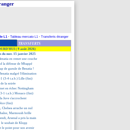
tranger
de L1
-
Tableau mercato L1
-
Transferts étranger
TRANSFERTS
OURD'HUI ( 9 août 2026)
es du mer. 15 janvier 2025
 Benatia en remet une couche
nd la défense de Mbappé
up de gueule de Benatia !
 Benatia malgré l'élimination
1 (3-4 t.a.b.) Lille (fini)
s de la soirée
 met en échec Nottingham
(3-1 t.a.b.) Monaco (fini)
t la Juve s'accrochent
Nice (fini)
ré, Chelsea arrache un nul
chaîne, Marmoush brille
endi, Arsenal a pris la main
, le souhait de Klopp
it le point pour son avenir