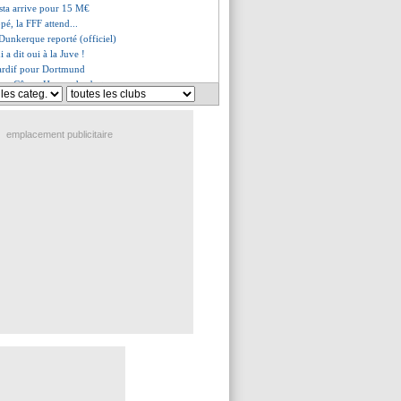
osta arrive pour 15 M€
pé, la FFF attend...
unkerque reporté (officiel)
 a dit oui à la Juve !
 tardif pour Dortmund
erse Côme, Hernandez buteur
ille, les compos
 rendez-vous l'été prochain
aco, les compos
emplacement publicitaire
e, les compos
argne Textor
de l'option Zidane
loqué par l'Espanyol
porte son soutien à la DNCG
, accord avec la Juve !
n vendu à Aston Villa (officiel)
ur confirmé pour Jesus
 pour le milieu Ouma
xprime sur le cas Araujo
ur de Feyenoord ciblé
rra intéresse l'AC Milan
al pour Kvaratskhelia !
Arnold cet hiver, une utopie ?
nd fonce sur Zinchenko
ible Belahyane
artir en Grèce