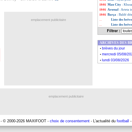
Man City
: Khusa
19/01
Arsenal
: Arteta 
19/01
Barça
: Baldé dén
19/01
Liste des brèv
emplacement publicitaire
...
Liste des brèv
...
Filtrer :
ARCHIVES DES B
.
brèves du jour
.
mercredi 05/08/20
.
lundi 03/08/2026
emplacement publicitaire
- © 2000-2026 MAXIFOOT -
choix de consentement
- L'actualité du
football
-