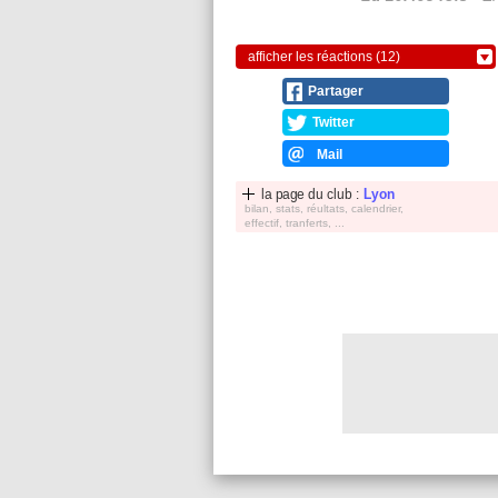
afficher les réactions (12)
Partager
Twitter
Mail
la page du club :
Lyon
bilan, stats, réultats, calendrier,
effectif, tranferts, ...