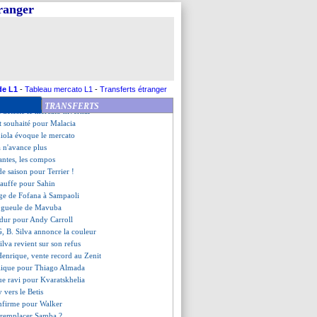
Boakye ne s'en contente pas
tranger
a a vu de la passivité
 Forest revient sur Arsenal
offre Tottenham
 United chute encore...
1 Nantes (fini)
vre, les compos
rre, les compos
de L1
-
Tableau mercato L1
-
Transferts étranger
Ndiaye droit au but !
TRANSFERTS
 déteste le mercato hivernal
êt souhaité pour Malacia
iola évoque le mercato
a n'avance plus
antes, les compos
 de saison pour Terrier !
hauffe pour Sahin
age de Fofana à Sampaoli
e gueule de Mavuba
 dur pour Andy Carroll
G, B. Silva annonce la couleur
ilva revient sur son refus
Henrique, vente record au Zenit
plique pour Thiago Almada
ue ravi pour Kvaratskhelia
 vers le Betis
onfirme pour Walker
 remplacer Samba ?