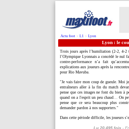
Actu foot
L1
Lyon
>
>
Lyon : le co
Trois jours après l’humiliation (2-2, 4-2
l’Olympique Lyonnais a concédé le nul fa
contre-performance n’a fait qu’accen
explications aux joueurs après la rencontre
pour Rio Mavuba.
"Je vais faire mon coup de gueule. Moi je 
entraîneurs aller à la fin du match devan
pense que ces images ne font du bien à p
quand on a l'esprit un peu chaud… On peut 
pense que ce sera beaucoup plus constr
demander pardon à nos supporters."
Dans cette période difficile, les joueurs s’
Lu 20.495 fois
- Er