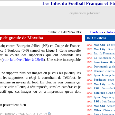
ASSE
: sauveur, 
19/01
Les Infos du Football Français et E
Nantes
: Chirivell
19/01
Ang.
: Nottingham
19/01
emplacement publicitaire
Ang.
: Everton s'
19/01
Ang.
: Manchester
19/01
L1
: St Etienne 1-
19/01
L1
: Reims-Le Ha
19/01
publié le
19/01/2025 à 12h58
L1
: Angers-Auxe
19/01
LiveScore
-
clubs 
VIDEO
: Iliman 
19/01
up de gueule de Mavuba
INFOS 24h/24
Chelsea
: Maresca
19/01
Man Utd
: un pr
19/01
 tab) contre Bourgoin-Jallieu (N3) en Coupe de France,
Man City
: Guard
19/01
ce à Toulouse (0-0) samedi en Ligue 1. Cette nouvelle
Ita.
: la Fiorentin
19/01
tuer la colère des supporters qui ont demandé des
L1
: St Etienne-N
19/01
 (
voir la brève d'hier à 23h46
). Une scène inacceptable
Leverkusen
: fin
19/01
Dortmund
: ça c
19/01
Rennes
: le mess
19/01
ne supporte plus ces images où je vois les joueurs, les
Lyon
: le coup d
19/01
t les supporters, a réagi le consultant de Téléfoot. Je
Bordeaux
: coup
19/01
ersonne au niveau du foot. En plus, se voir comme ça,
Man City
: le PS
19/01
se voir ailleurs, à tête reposée, sans les caméras et je
PSG
: Bernardo S
19/01
uctif que ces images où on a impression qu'on doit
Botafago
: Luiz 
19/01
Lyon
: Sage s'ex
19/01
PSG
: Luis Enriq
19/01
en passeraient bien.
Man Utd
: Antony
19/01
Milan
: Zlatan c
19/01
ic Bethsy - 19/01/25 à 12h58
Lens
: Ryan pour
19/01