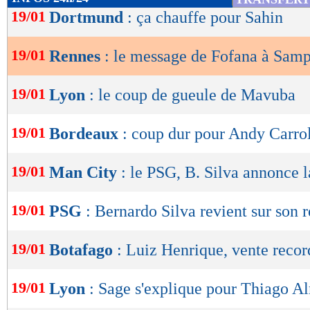
de
19/01
Dortmund
: ça chauffe pour Sahin
lecture
19/01
Rennes
: le message de Fofana à Samp
OK
19/01
Lyon
: le coup de gueule de Mavuba
19/01
Bordeaux
: coup dur pour Andy Carrol
19/01
Man City
: le PSG, B. Silva annonce l
19/01
PSG
: Bernardo Silva revient sur son r
19/01
Botafago
: Luiz Henrique, vente recor
19/01
Lyon
: Sage s'explique pour Thiago A