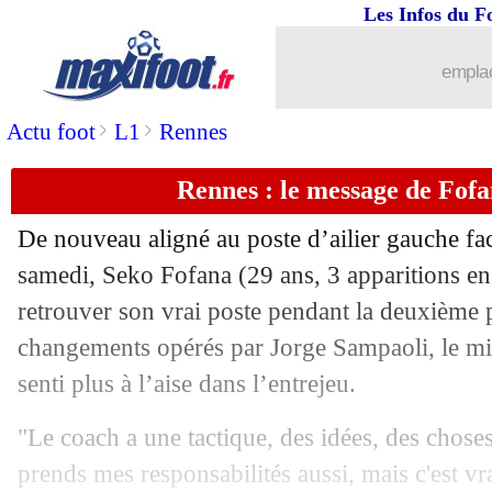
Les Infos du F
19/01
VIDEO
: encore une boulette d'Onana.
emplac
19/01
ASSE
: sauveur, Boakye ne s'en conte
>
>
Actu foot
L1
Rennes
19/01
Nantes
: Chirivella a vu de la passivit
Rennes : le message de Fof
19/01
Ang.
: Nottingham Forest revient sur 
De nouveau aligné au poste d’ailier gauche fac
19/01
Ang.
: Everton s'offre Tottenham
samedi,
Seko Fofana
(29 ans, 3 apparitions en
retrouver son vrai poste pendant la deuxième 
19/01
Ang.
: Manchester United chute encore
changements opérés par Jorge Sampaoli, le mil
senti plus à l’aise dans l’entrejeu.
19/01
L1
: St Etienne 1-1 Nantes (fini)
"Le coach a une tactique, des idées, des choses 
19/01
L1
: Reims-Le Havre, les compos
prends mes responsabilités aussi, mais c'est vr