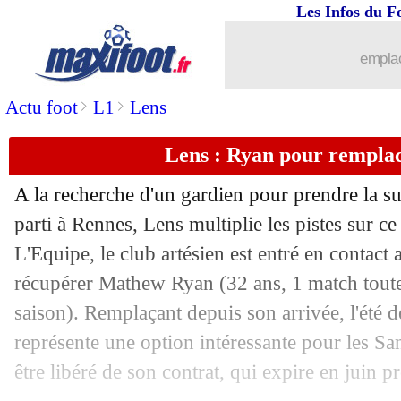
Les Infos du F
19/01
VIDEO
: Iliman Ndiaye droit au but !
emplac
19/01
Chelsea
: Maresca déteste le mercato 
>
>
Actu foot
L1
Lens
19/01
Man Utd
: un prêt souhaité pour Mala
Lens : Ryan pour rempla
19/01
Man City
: Guardiola évoque le merc
A la recherche d'un gardien pour prendre la s
19/01
Ita.
: la Fiorentina n'avance plus
parti à Rennes, Lens multiplie les pistes sur c
L'Equipe, le club artésien est entré en contac
19/01
L1
: St Etienne-Nantes, les compos
récupérer Mathew
Ryan
(32 ans, 1 match toute
saison). Remplaçant depuis son arrivée, l'été de
19/01
Leverkusen
: fin de saison pour Terrie
représente une option intéressante pour les Sa
19/01
Dortmund
: ça chauffe pour Sahin
être libéré de son contrat, qui expire en juin 