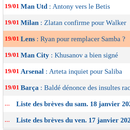
de
19/01
Man Utd
: Antony vers le Betis
lecture
OK
19/01
Milan
: Zlatan confirme pour Walker
19/01
Lens
: Ryan pour remplacer Samba ?
19/01
Man City
: Khusanov a bien signé
19/01
Arsenal
: Arteta inquiet pour Saliba
19/01
Barça
: Baldé dénonce des insultes rac
...
Liste des brèves du sam. 18 janvier 20
...
Liste des brèves du ven. 17 janvier 20