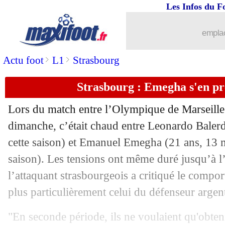
Les Infos du F
emplac
>
>
Actu foot
L1
Strasbourg
Strasbourg : Emegha s'en pr
Lors du match entre l’Olympique de Marseille 
dimanche, c’était chaud entre
Leonardo Balerd
cette saison) et
Emanuel Emegha
(21 ans, 13 m
saison). Les tensions ont même duré jusqu’à l
l’attaquant strasbourgeois a critiqué le compor
plus particulièrement celui du défenseur argen
"En seconde période, ils ne voulaient qu'obten