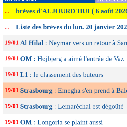
de
...
brèves d'AUJOURD'HUI ( 6 août 202
lecture
OK
...
Liste des brèves du lun. 20 janvier 20
19/01
Al Hilal
: Neymar vers un retour à San
19/01
OM
: Højbjerg a aimé l'entrée de Vaz
19/01
L1
: le classement des buteurs
19/01
Strasbourg
: Emegha s'en prend à Bale
19/01
Strasbourg
: Lemaréchal est dégoûté
19/01
OM
: Longoria se plaint aussi