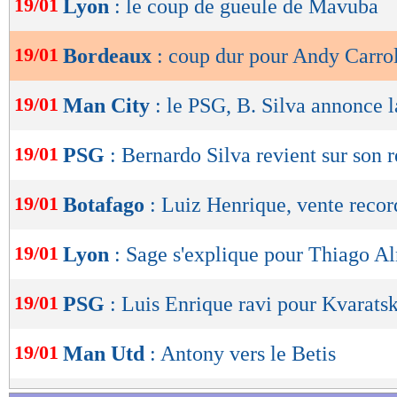
19/01
Lyon
: le coup de gueule de Mavuba
de
lecture
19/01
Bordeaux
: coup dur pour Andy Carrol
OK
19/01
Man City
: le PSG, B. Silva annonce l
19/01
PSG
: Bernardo Silva revient sur son r
19/01
Botafago
: Luiz Henrique, vente recor
19/01
Lyon
: Sage s'explique pour Thiago A
19/01
PSG
: Luis Enrique ravi pour Kvarats
19/01
Man Utd
: Antony vers le Betis