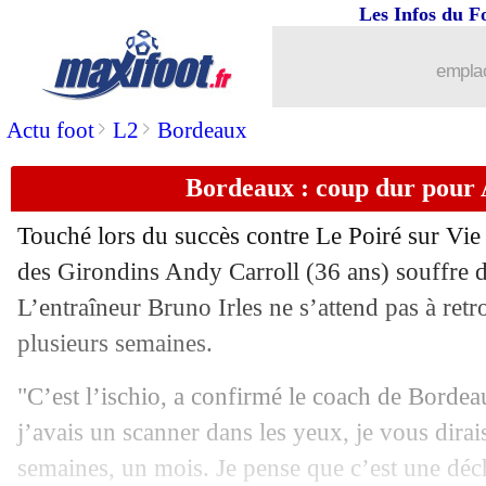
19/01
Nantes
: Chirivella a vu de la passivit
Les Infos du F
19/01
Ang.
: Nottingham Forest revient sur 
emplac
19/01
Ang.
: Everton s'offre Tottenham
>
>
Actu foot
L2
Bordeaux
Bordeaux : coup dur pour
19/01
Ang.
: Manchester United chute encore
Touché lors du succès contre Le Poiré sur Vie 
19/01
L1
: St Etienne 1-1 Nantes (fini)
des Girondins Andy Carroll (36 ans) souffre d’
L’entraîneur Bruno Irles ne s’attend pas à ret
19/01
L1
: Reims-Le Havre, les compos
plusieurs semaines.
19/01
L1
: Angers-Auxerre, les compos
"C’est l’ischio, a confirmé le coach de Bordea
j’avais un scanner dans les yeux, je vous dirai
19/01
VIDEO
: Iliman Ndiaye droit au but !
semaines, un mois. Je pense que c’est une déch