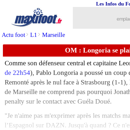
Les Infos du F
emplac
>
>
Actu foot
L1
Marseille
OM : Longoria se plai
Comme son défenseur central et capitaine Leo
de 22h54
), Pablo Longoria a poussé un coup 
Remonté après le nul face à Strasbourg (1-1),
de Marseille ne comprend pas pourquoi Jonat
penalty sur le contact avec Guéla Doué.
"Je n'aime pas m'exprimer après les matchs mais
l’Espagnol sur DAZN. Jusqu'à quand ? Ce n'est