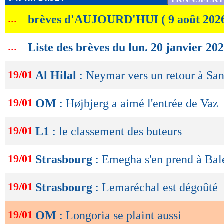
de
...
brèves d'AUJOURD'HUI ( 9 août 202
lecture
OK
...
Liste des brèves du lun. 20 janvier 20
19/01
Al Hilal
: Neymar vers un retour à San
19/01
OM
: Højbjerg a aimé l'entrée de Vaz
19/01
L1
: le classement des buteurs
19/01
Strasbourg
: Emegha s'en prend à Bale
19/01
Strasbourg
: Lemaréchal est dégoûté
19/01
OM
: Longoria se plaint aussi