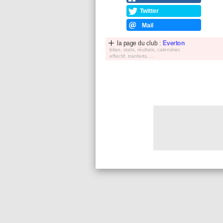
Twitter
Mail
la page du club :
Everton
bilan, stats, réultats, calendrier,
effectif, tranferts, ...