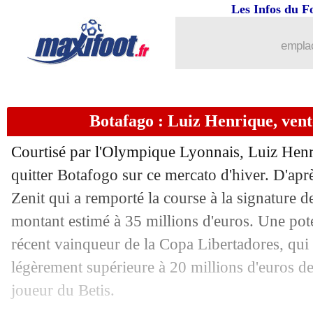
Les Infos du F
19/01
L1
: St Etienne 1-1 Nantes (fini)
emplac
19/01
L1
: Reims-Le Havre, les compos
19/01
L1
: Angers-Auxerre, les compos
Botafago : Luiz Henrique, vent
19/01
Courtisé par l'Olympique Lyonnais, Luiz Henr
VIDEO
: Iliman Ndiaye droit au but !
quitter Botafogo sur ce mercato d'hiver. D'apr
19/01
Chelsea
: Maresca déteste le mercato 
Zenit qui a remporté la course à la signature de
montant estimé à 35 millions d'euros. Une pote
19/01
Man Utd
: un prêt souhaité pour Mala
récent vainqueur de la Copa Libertadores, qui
légèrement supérieure à 20 millions d'euros de 
19/01
Man City
: Guardiola évoque le merc
joueur du Betis.
19/01
Ita.
: la Fiorentina n'avance plus