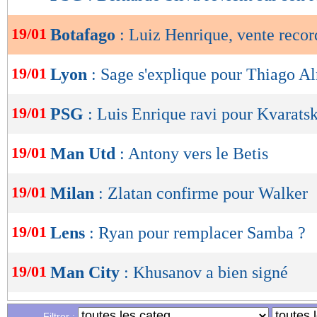
de
lecture
19/01
Botafago
: Luiz Henrique, vente recor
OK
19/01
Lyon
: Sage s'explique pour Thiago A
19/01
PSG
: Luis Enrique ravi pour Kvarats
19/01
Man Utd
: Antony vers le Betis
19/01
Milan
: Zlatan confirme pour Walker
19/01
Lens
: Ryan pour remplacer Samba ?
19/01
Man City
: Khusanov a bien signé
19/01
Arsenal
: Arteta inquiet pour Saliba
Filtrer :