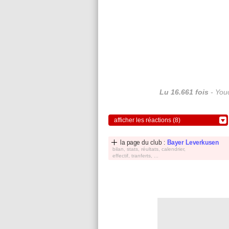
Lu 16.661 fois
- Youc
afficher les réactions (8)
la page du club :
Bayer Leverkusen
bilan, stats, réultats, calendrier,
effectif, tranferts, ...