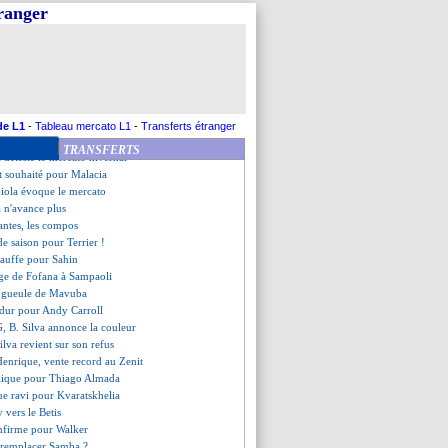
Boakye ne s'en contente pas
tranger
a a vu de la passivité
 Forest revient sur Arsenal
offre Tottenham
 United chute encore...
1 Nantes (fini)
vre, les compos
rre, les compos
de L1
-
Tableau mercato L1
-
Transferts étranger
Ndiaye droit au but !
TRANSFERTS
 déteste le mercato hivernal
êt souhaité pour Malacia
iola évoque le mercato
a n'avance plus
antes, les compos
 de saison pour Terrier !
hauffe pour Sahin
age de Fofana à Sampaoli
e gueule de Mavuba
 dur pour Andy Carroll
G, B. Silva annonce la couleur
ilva revient sur son refus
Henrique, vente record au Zenit
plique pour Thiago Almada
ue ravi pour Kvaratskhelia
 vers le Betis
onfirme pour Walker
 remplacer Samba ?