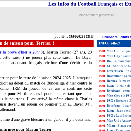
ASSE
: sauveur, 
19/01
Les Infos du Football Français et E
Nantes
: Chirivell
19/01
Ang.
: Nottingham
19/01
emplacement publicitaire
Ang.
: Everton s'
19/01
Ang.
: Manchester
19/01
L1
: St Etienne 1-
19/01
L1
: Reims-Le Ha
19/01
publié le
19/01/2025 à 13h53
L1
: Angers-Auxe
19/01
LiveScore
-
clubs 
VIDEO
: Iliman 
19/01
n de saison pour Terrier !
INFOS 24h/24
Chelsea
: Maresca
19/01
Man Utd
: un pr
19/01
r la brève d'hier à 20h48
), Martin
Terrier
(27 ans, 20
Man City
: Guard
19/01
s cette saison) ne jouera plus cette saison. Le Bayer
Ita.
: la Fiorentin
19/01
 de l'attaquant français, victime d'une déchirure du
L1
: St Etienne-N
19/01
Leverkusen
: fin
19/01
Dortmund
: ça c
19/01
rrier pour le reste de la saison 2024-2025. L’attaquant
Rennes
: le mess
19/01
 droit au début du match de Bundesliga d’hier contre le
Lyon
: le coup d
19/01
examen IRM du joueur de 27 ans a confirmé cette
Bordeaux
: coup
19/01
dur pour Martin et aussi pour nous en tant que club.
Man City
: le PS
19/01
us le pourrons. Il est arrivé la même chose à Charles
PSG
: Bernardo S
19/01
 aussi devenu un joueur de premier plan au Bayer 04",
Botafago
: Luiz 
19/01
 allemand.
Lyon
: Sage s'ex
19/01
PSG
: Luis Enriq
19/01
ctime d'une grave blessure à un genou, il y a deux ans.
Man Utd
: Antony
19/01
Milan
: Zlatan c
19/01
onfirmée pour Martin Terrier
Lens
: Ryan pour
19/01