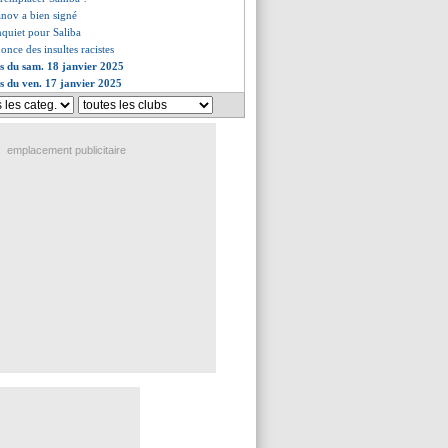
nov a bien signé
inquiet pour Saliba
once des insultes racistes
es du sam. 18 janvier 2025
es du ven. 17 janvier 2025
emplacement publicitaire