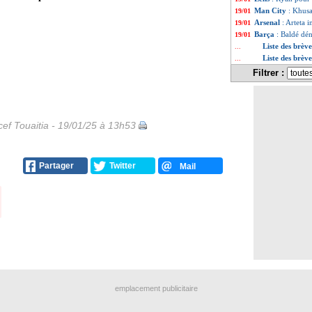
Man City
: Khusa
19/01
Arsenal
: Arteta 
19/01
Barça
: Baldé dén
19/01
Liste des brèv
...
Liste des brèv
...
Filtrer :
ef Touaitia - 19/01/25 à 13h53
Partager
Twitter
Mail
emplacement publicitaire