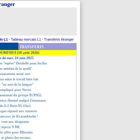
tranger
de L1
-
Tableau mercato L1
-
Transferts étranger
TRANSFERTS
OURD'HUI (10 août 2026)
es du mar. 24 juin 2025
ue "espère" Dembélé pour les 8es
e satisfait de la qualif'
onnarumma serait ravi
 salue le travail bien fait
 "on sent de la fatigue"
compliqué pour Neves
classement du groupe B (PSG)
tletico éliminé malgré Griezmann
tle 0-2 Paris SG (fini)
ogan répond aux rumeurs
chanceux de Kvaratskhelia !
n veut aux dirigeants
z injecte 9 M€
lle offre pour Mbeumo
se plaint des terrains