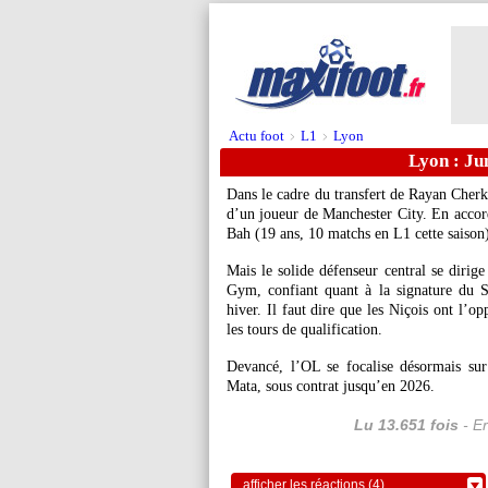
Actu foot
L1
Lyon
>
>
Lyon : Ju
Dans le cadre du transfert de Rayan Cherk
d’un joueur de Manchester City. En accord
Bah (19 ans, 10 matchs en L1 cette saison
Mais le solide défenseur central se dirig
Gym, confiant quant à la signature du Si
hiver. Il faut dire que les Niçois ont l’o
les tours de qualification.
Devancé, l’OL se focalise désormais sur
Mata, sous contrat jusqu’en 2026.
Lu 13.651 fois
- Er
afficher les réactions (4)