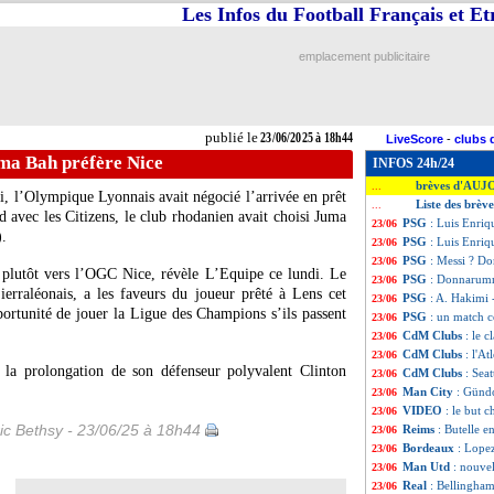
Les Infos du Football Français et E
emplacement publicitaire
publié le
23/06/2025 à 18h44
LiveScore
-
clubs 
ma Bah préfère Nice
INFOS 24h/24
brèves d'AUJ
...
i, l’Olympique Lyonnais avait négocié l’arrivée en prêt
Liste des brèv
...
 avec les Citizens, le club rhodanien avait choisi Juma
PSG
: Luis Enriq
23/06
).
PSG
: Luis Enriqu
23/06
PSG
: Messi ? D
23/06
e plutôt vers l’OGC Nice, révèle L’Equipe ce lundi. Le
PSG
: Donnarumma
23/06
erraléonais, a les faveurs du joueur prêté à Lens cet
PSG
: A. Hakimi -
23/06
pportunité de jouer la Ligue des Champions s’ils passent
PSG
: un match 
23/06
CdM Clubs
: le 
23/06
CdM Clubs
: l'A
23/06
 la prolongation de son défenseur polyvalent Clinton
CdM Clubs
: Seat
23/06
Man City
: Günd
23/06
VIDEO
: le but 
23/06
ic Bethsy - 23/06/25 à 18h44
Reims
: Butelle e
23/06
Bordeaux
: Lope
23/06
Man Utd
: nouve
23/06
Real
: Bellingham 
23/06