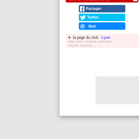
Partager
Twitter
Mail
la page du club :
Lyon
bilan, stats, réultats, calendrier,
effectif, tranferts, ...