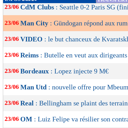
de
23/06
CdM Clubs
: Seattle 0-2 Paris SG (fin
lecture
23/06
Man City
: Gündogan répond aux rum
OK
23/06
VIDEO
: le but chanceux de Kvaratskh
23/06
Reims
: Butelle en veut aux dirigeants
23/06
Bordeaux
: Lopez injecte 9 M€
23/06
Man Utd
: nouvelle offre pour Mbeu
23/06
Real
: Bellingham se plaint des terrain
23/06
OM
: Luiz Felipe va résilier son contr