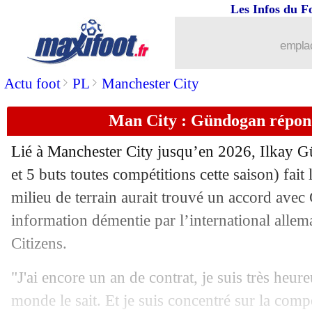
Les Infos du F
emplac
>
>
Actu foot
PL
Manchester City
Man City : Gündogan répon
Lié à Manchester City jusqu’en 2026,
Ilkay 
et 5 buts toutes compétitions cette saison) fait
milieu de terrain aurait trouvé un accord avec
information démentie par l’international allem
Citizens.
...
brèves d'AUJOURD'HUI ( 6 août 202
"J'ai encore un an de contrat, je suis très heure
...
Liste des brèves du mar. 24 juin 2025
monde le sait. Et je suis concentré sur la compé