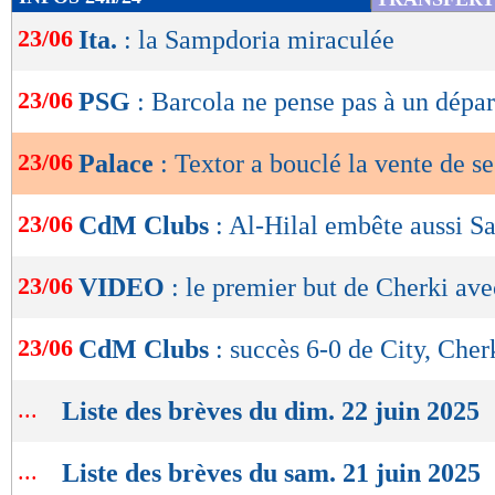
de
23/06
Ita.
: la Sampdoria miraculée
lecture
OK
23/06
PSG
: Barcola ne pense pas à un dépar
23/06
Palace
: Textor a bouclé la vente de se
23/06
CdM Clubs
: Al-Hilal embête aussi S
23/06
VIDEO
: le premier but de Cherki av
23/06
CdM Clubs
: succès 6-0 de City, Cher
...
Liste des brèves du dim. 22 juin 2025
...
Liste des brèves du sam. 21 juin 2025