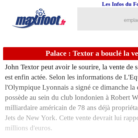
Les Infos du F
23/06
Liverpool
: Nuñez donne son feu vert
emplac
23/06
Lille
: les Young Boys veulent garder 
23/06
TFC
: Sidibé va rester une saison de p
Palace : Textor a bouclé la ve
23/06
Juve
: R. Kolo Muani - "aller au bout"
John Textor peut avoir le sourire, la vente de s
est enfin actée. Selon les informations de L'Eq
23/06
Copenhague
: Bardghji tout proche d
l'Olympique Lyonnais a signé ce dimanche la 
23/06
possède au sein du club londonien à Robert 
Real
: Bellingham opéré après la CdM
milliardaire américain de 78 ans déjà propriét
23/06
L1
: Canal+ sera un simple distributeu
Jets de New York. Cette vente devrait lui rapp
millions d'euros.
23/06
Bilbao
: Navarro signe pour 5 ans (offi