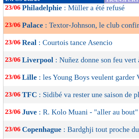
de
23/06
Philadelphie
: Müller a été refusé
lecture
23/06
Palace
: Textor-Johnson, le club confi
OK
23/06
Real
: Courtois tance Asencio
23/06
Liverpool
: Nuñez donne son feu vert
23/06
Lille
: les Young Boys veulent garder 
23/06
TFC
: Sidibé va rester une saison de p
23/06
Juve
: R. Kolo Muani - "aller au bout"
23/06
Copenhague
: Bardghji tout proche d