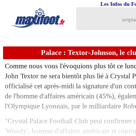
Les Infos du F
23/06
Man Utd
: nouvelle offre pour Mbeu
emplac
23/06
Real
: Bellingham se plaint des terrain
23/06
OM
: Luiz Felipe va résilier son contr
Palace : Textor-Johnson, le clu
23/06
CdM Clubs
: Seattle-Paris SG, les c
Comme nous vous l'évoquions plus tôt ce lund
23/06
Monaco
: Pogba pourrait arriver dès 
John Textor ne sera bientôt plus lié à Crystal P
officialisé cet après-midi la signature d'un con
23/06
PSG
: 2 joueurs menacés de suspensio
de l'homme d'affaires américain (45%), égalem
l'Olympique Lyonnais, par le milliardaire Ro
23/06
Lyon
: Juma Bah préfère Nice
"Crystal Palace Football Club peut confirme
23/06
Rennes
: Grønbæk prêté au Genoa (off
'Woody', homme d'affaires américain et copro