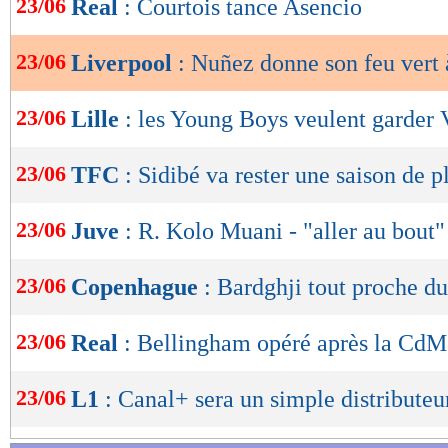
23/06
Real
: Courtois tance Asencio
de
lecture
23/06
Liverpool
: Nuñez donne son feu vert
OK
23/06
Lille
: les Young Boys veulent garder 
23/06
TFC
: Sidibé va rester une saison de p
23/06
Juve
: R. Kolo Muani - "aller au bout"
23/06
Copenhague
: Bardghji tout proche d
23/06
Real
: Bellingham opéré après la CdM
23/06
L1
: Canal+ sera un simple distributeu