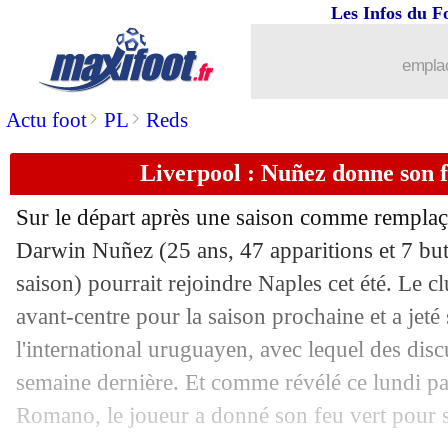
23/06
OM
: Luiz Felipe va résilier son contr
Les Infos du F
23/06
CdM Clubs
: Seattle-Paris SG, les c
emplac
23/06
Monaco
: Pogba pourrait arriver dès 
>
>
Actu foot
PL
Reds
Liverpool : Nuñez donne son f
23/06
PSG
: 2 joueurs menacés de suspensio
Sur le départ après une saison comme remplaça
23/06
Lyon
: Juma Bah préfère Nice
Darwin
Nuñez
(25 ans, 47 apparitions et 7 but
saison) pourrait rejoindre Naples cet été. Le c
23/06
Rennes
: Grønbæk prêté au Genoa (off
avant-centre pour la saison prochaine et a jeté
23/06
Milan
: Hernandez accepte l'offre d'Al
l'international uruguayen, avec lequel des disc
semaine dernière. Et comme révélé ce lundi par
23/06
CdM Clubs
: le PSG qualifié si...
Romano, le joueur a donné son feu vert pour 